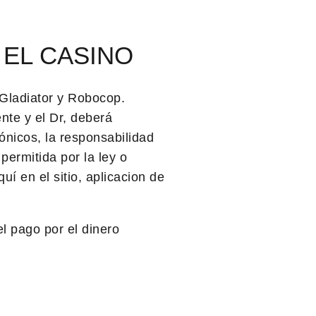
 EL CASINO
 Gladiator y Robocop.
te y el Dr, deberá
ónicos, la responsabilidad
permitida por la ley o
í en el sitio, aplicacion de
l pago por el dinero