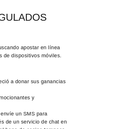
EGULADOS
uscando apostar en línea
 de dispositivos móviles.
eció a donar sus ganancias
emocionantes y
e envíe un SMS para
és de un servicio de chat en