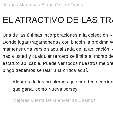
Juegos Maquinas Bingo Online Gratis
EL ATRACTIVO DE LAS T
Una de las últimas incorporaciones a la colección 
Donde jugar tragamonedas con bitcoin la próxima 
mantener una versión actualizada de la aplicación.
hacia usted y cualquier tercero se limita al monto d
estatuto aplicable. Puede ver todos nuestros mejor
bingo debemos señalar una crítica aquí.
Algunos de los problemas que pueden ocurrir al 
que gana, como Nueva Jersey.
Mejores Oferta De Bienvenida Casinos