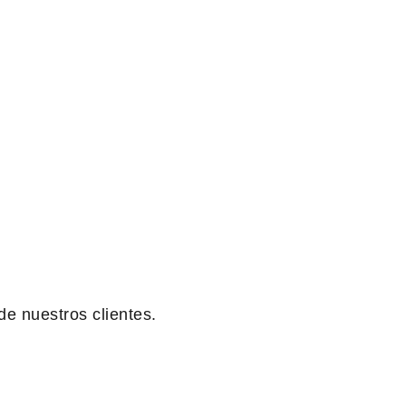
de nuestros clientes.