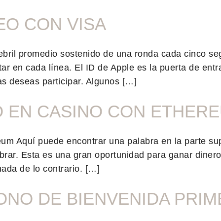
O CON VISA
ebril promedio sostenido de una ronda cada cinco se
ar en cada línea. El ID de Apple es la puerta de entr
as deseas participar. Algunos […]
O EN CASINO CON ETHER
m Aquí puede encontrar una palabra en la parte supe
r. Esta es una gran oportunidad para ganar dinero re
nada de lo contrario. […]
ONO DE BIENVENIDA PRIM