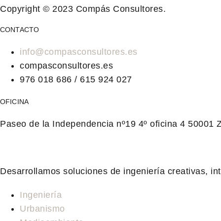
Copyright © 2023 Compás Consultores.
CONTACTO
info@compasconsultores.es
compasconsultores.es
976 018 686 / 615 924 027
OFICINA
Paseo de la Independencia nº19 4º oficina 4 50001 
Desarrollamos soluciones de ingeniería creativas, in
Ingeniería
Urbanismo