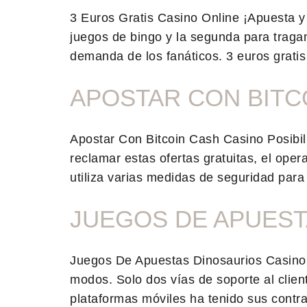
3 Euros Gratis Casino Online ¡Apuesta y
juegos de bingo y la segunda para traga
demanda de los fanáticos. 3 euros gratis
APOSTAR CON BITC
Apostar Con Bitcoin Cash Casino Posibili
reclamar estas ofertas gratuitas, el ope
utiliza varias medidas de seguridad para 
JUEGOS DE APUEST
Juegos De Apuestas Dinosaurios Casino E
modos. Solo dos vías de soporte al clie
plataformas móviles ha tenido sus contr