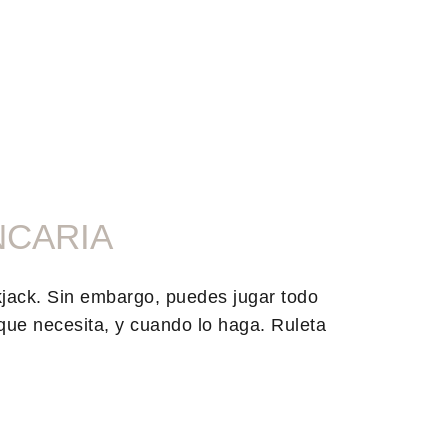
NCARIA
jack. Sin embargo, puedes jugar todo
que necesita, y cuando lo haga. Ruleta