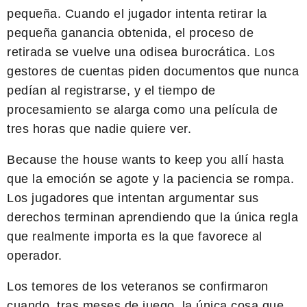
pequeña. Cuando el jugador intenta retirar la
pequeña ganancia obtenida, el proceso de
retirada se vuelve una odisea burocrática. Los
gestores de cuentas piden documentos que nunca
pedían al registrarse, y el tiempo de
procesamiento se alarga como una película de
tres horas que nadie quiere ver.
Because the house wants to keep you allí hasta
que la emoción se agote y la paciencia se rompa.
Los jugadores que intentan argumentar sus
derechos terminan aprendiendo que la única regla
que realmente importa es la que favorece al
operador.
Los temores de los veteranos se confirmaron
cuando, tras meses de juego, la única cosa que