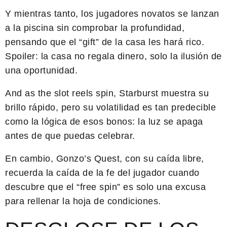
Y mientras tanto, los jugadores novatos se lanzan
a la piscina sin comprobar la profundidad,
pensando que el “gift” de la casa les hará rico.
Spoiler: la casa no regala dinero, solo la ilusión de
una oportunidad.
And as the slot reels spin, Starburst muestra su
brillo rápido, pero su volatilidad es tan predecible
como la lógica de esos bonos: la luz se apaga
antes de que puedas celebrar.
En cambio, Gonzo’s Quest, con su caída libre,
recuerda la caída de la fe del jugador cuando
descubre que el “free spin” es solo una excusa
para rellenar la hoja de condiciones.