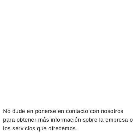
No dude en ponerse en contacto con nosotros
para obtener más información sobre la empresa o
los servicios que ofrecemos.