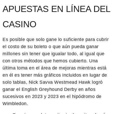
APUESTAS EN LÍNEA DEL
CASINO
Es posible que solo gane lo suficiente para cubrir
el costo de su boleto o que aún pueda ganar
millones sin tener que igualar todo, al igual que
con otros métodos que hemos cubierto. Una
última toma en el área de mejoras mientras está
en él es tener más gráficos incluidos en lugar de
solo tablas, Nick Savva Westmead Hawk logró
ganar el English Greyhound Derby en años
sucesivos en 2023 y 2023 en el hipódromo de
Wimbledon.