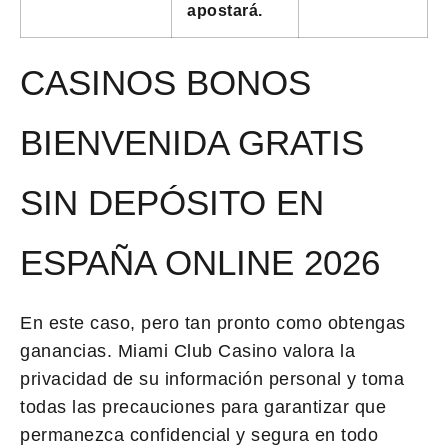
apostará.
CASINOS BONOS
BIENVENIDA GRATIS
SIN DEPÓSITO EN
ESPAÑA ONLINE 2026
En este caso, pero tan pronto como obtengas
ganancias. Miami Club Casino valora la
privacidad de su información personal y toma
todas las precauciones para garantizar que
permanezca confidencial y segura en todo