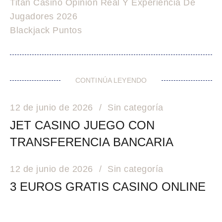
Titan Casino Opinion Real Y Experiencia De
Jugadores 2026
Blackjack Puntos
CONTINÚA LEYENDO
12 de junio de 2026
Sin categoría
JET CASINO JUEGO CON
TRANSFERENCIA BANCARIA
12 de junio de 2026
Sin categoría
3 EUROS GRATIS CASINO ONLINE