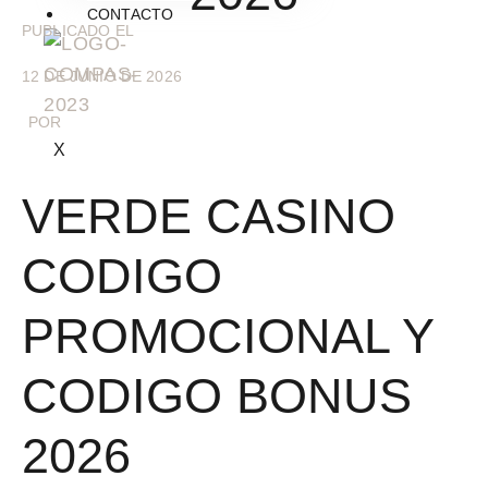
CONTACTO
PUBLICADO EL
12 DE JUNIO DE 2026
POR
X
VERDE CASINO
CODIGO
PROMOCIONAL Y
CODIGO BONUS
2026