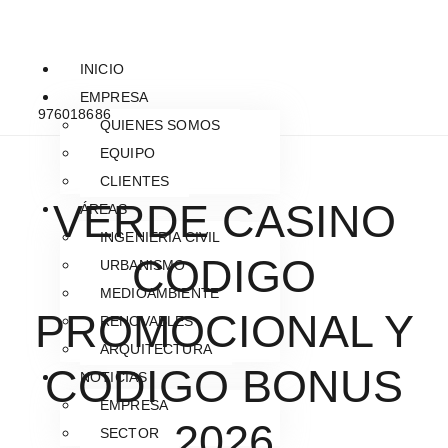
Ir
al
contenido
INICIO
EMPRESA
976018686
QUIENES SOMOS
EQUIPO
CLIENTES
VERDE CASINO
ÁREAS
INGENIERÍA CIVIL
CODIGO
URBANISMO
MEDIOAMBIENTE
PROMOCIONAL Y
RENOVABLES
ARQUITECTURA
CODIGO BONUS
NOTICIAS
EMPRESA
2026
SECTOR