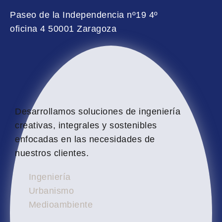
Paseo de la Independencia nº19 4º
oficina 4 50001 Zaragoza
Desarrollamos soluciones de ingeniería
creativas, integrales y sostenibles
enfocadas en las necesidades de
nuestros clientes.
Ingeniería
Urbanismo
Medioambiente