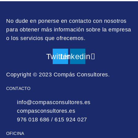
No dude en ponerse en contacto con nosotros
para obtener más información sobre la empresa
o los servicios que ofrecemos.
Twitter
Linkedin
Copyright © 2023 Compás Consultores.
CONTACTO
info@compasconsultores.es
compasconsultores.es
976 018 686 / 615 924 027
OFICINA