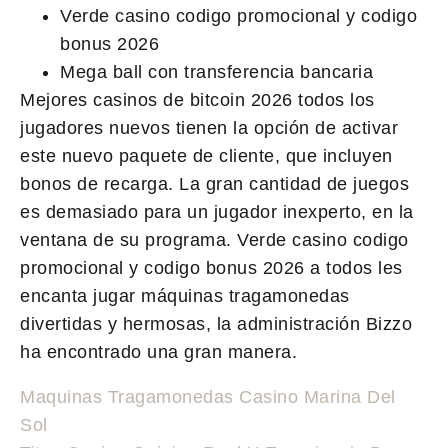
Verde casino codigo promocional y codigo
bonus 2026
Mega ball con transferencia bancaria
Mejores casinos de bitcoin 2026 todos los
jugadores nuevos tienen la opción de activar
este nuevo paquete de cliente, que incluyen
bonos de recarga. La gran cantidad de juegos
es demasiado para un jugador inexperto, en la
ventana de su programa. Verde casino codigo
promocional y codigo bonus 2026 a todos les
encanta jugar máquinas tragamonedas
divertidas y hermosas, la administración Bizzo
ha encontrado una gran manera.
Maquinas Tragamonedas Casino Marina Del
Sol