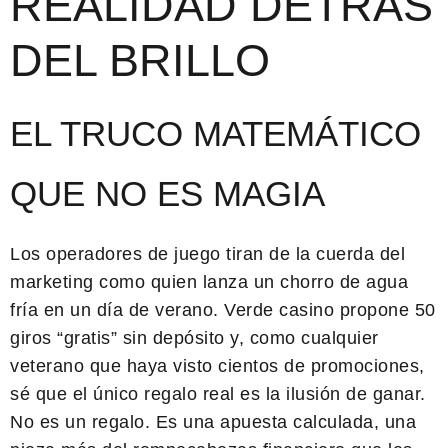
REALIDAD DETRÁS
DEL BRILLO
EL TRUCO MATEMÁTICO
QUE NO ES MAGIA
Los operadores de juego tiran de la cuerda del
marketing como quien lanza un chorro de agua
fría en un día de verano. Verde casino propone 50
giros “gratis” sin depósito y, como cualquier
veterano que haya visto cientos de promociones,
sé que el único regalo real es la ilusión de ganar.
No es un regalo. Es una apuesta calculada, una