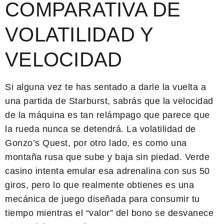
COMPARATIVA DE
VOLATILIDAD Y
VELOCIDAD
Si alguna vez te has sentado a darle la vuelta a
una partida de Starburst, sabrás que la velocidad
de la máquina es tan relámpago que parece que
la rueda nunca se detendrá. La volatilidad de
Gonzo’s Quest, por otro lado, es como una
montaña rusa que sube y baja sin piedad. Verde
casino intenta emular esa adrenalina con sus 50
giros, pero lo que realmente obtienes es una
mecánica de juego diseñada para consumir tu
tiempo mientras el “valor” del bono se desvanece