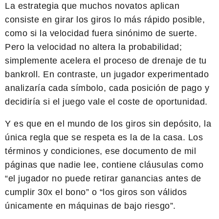
La estrategia que muchos novatos aplican
consiste en girar los giros lo más rápido posible,
como si la velocidad fuera sinónimo de suerte.
Pero la velocidad no altera la probabilidad;
simplemente acelera el proceso de drenaje de tu
bankroll. En contraste, un jugador experimentado
analizaría cada símbolo, cada posición de pago y
decidiría si el juego vale el coste de oportunidad.
Y es que en el mundo de los giros sin depósito, la
única regla que se respeta es la de la casa. Los
términos y condiciones, ese documento de mil
páginas que nadie lee, contiene cláusulas como
“el jugador no puede retirar ganancias antes de
cumplir 30x el bono” o “los giros son válidos
únicamente en máquinas de bajo riesgo”.