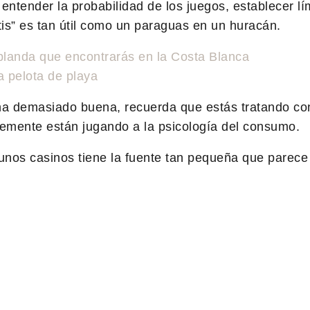
 entender la probabilidad de los juegos, establecer lí
tis” es tan útil como un paraguas en un huracán.
 blanda que encontrarás en la Costa Blanca
a pelota de playa
ena demasiado buena, recuerda que estás tratando c
lemente están jugando a la psicología del consumo.
gunos casinos tiene la fuente tan pequeña que parece 