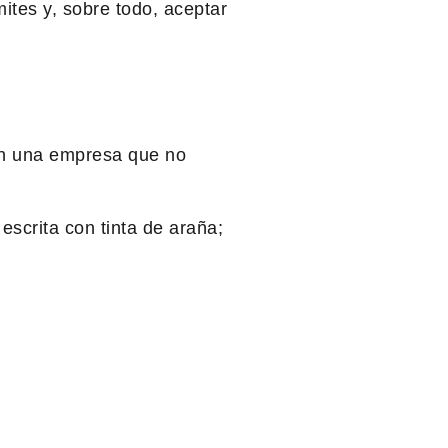
mites y, sobre todo, aceptar
on una empresa que no
escrita con tinta de araña;