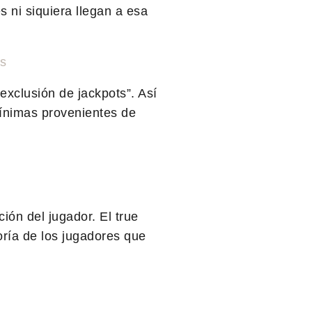
s ni siquiera llegan a esa
es
exclusión de jackpots”. Así
mínimas provenientes de
ión del jugador. El true
ría de los jugadores que