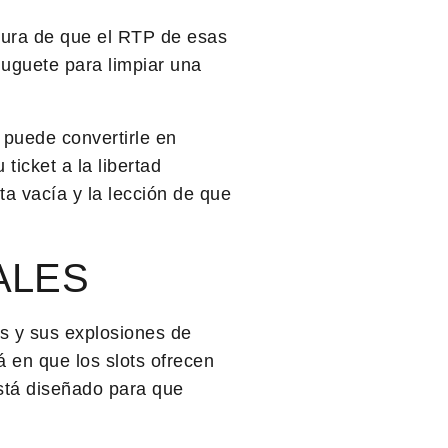
egura de que el RTP de esas
juguete para limpiar una
 puede convertirle en
ticket a la libertad
ta vacía y la lección de que
ALES
os y sus explosiones de
á en que los slots ofrecen
está diseñado para que