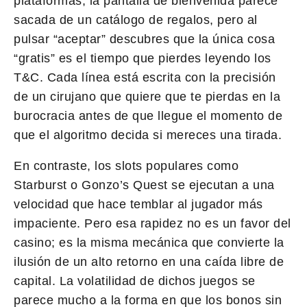
plataformas, la pantalla de bienvenida parece
sacada de un catálogo de regalos, pero al
pulsar “aceptar” descubres que la única cosa
“gratis” es el tiempo que pierdes leyendo los
T&C. Cada línea está escrita con la precisión
de un cirujano que quiere que te pierdas en la
burocracia antes de que llegue el momento de
que el algoritmo decida si mereces una tirada.
En contraste, los slots populares como
Starburst o Gonzo’s Quest se ejecutan a una
velocidad que hace temblar al jugador más
impaciente. Pero esa rapidez no es un favor del
casino; es la misma mecánica que convierte la
ilusión de un alto retorno en una caída libre de
capital. La volatilidad de dichos juegos se
parece mucho a la forma en que los bonos sin