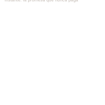
instante: la promesa que nunca paga