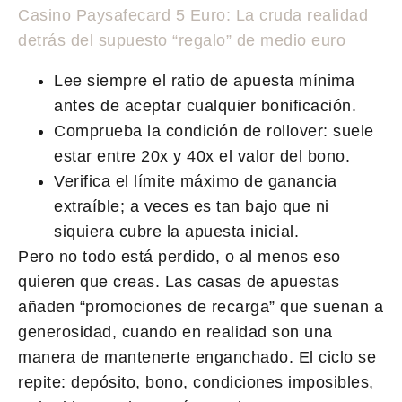
Casino Paysafecard 5 Euro: La cruda realidad
detrás del supuesto “regalo” de medio euro
Lee siempre el ratio de apuesta mínima
antes de aceptar cualquier bonificación.
Comprueba la condición de rollover: suele
estar entre 20x y 40x el valor del bono.
Verifica el límite máximo de ganancia
extraíble; a veces es tan bajo que ni
siquiera cubre la apuesta inicial.
Pero no todo está perdido, o al menos eso
quieren que creas. Las casas de apuestas
añaden “promociones de recarga” que suenan a
generosidad, cuando en realidad son una
manera de mantenerte enganchado. El ciclo se
repite: depósito, bono, condiciones imposibles,