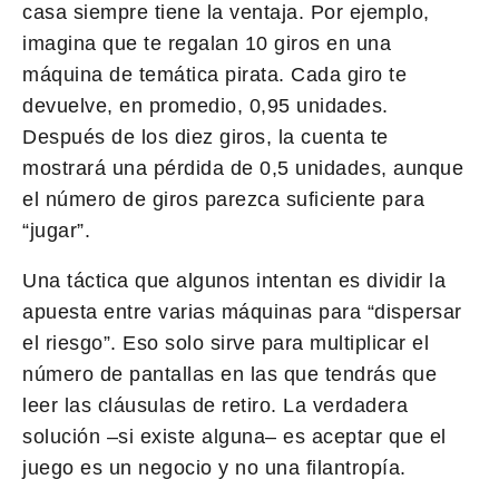
casa siempre tiene la ventaja. Por ejemplo,
imagina que te regalan 10 giros en una
máquina de temática pirata. Cada giro te
devuelve, en promedio, 0,95 unidades.
Después de los diez giros, la cuenta te
mostrará una pérdida de 0,5 unidades, aunque
el número de giros parezca suficiente para
“jugar”.
Una táctica que algunos intentan es dividir la
apuesta entre varias máquinas para “dispersar
el riesgo”. Eso solo sirve para multiplicar el
número de pantallas en las que tendrás que
leer las cláusulas de retiro. La verdadera
solución –si existe alguna– es aceptar que el
juego es un negocio y no una filantropía.