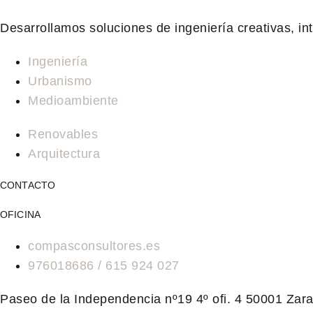
Desarrollamos soluciones de ingeniería creativas, in
Ingeniería
Urbanismo
Medioambiente
Renovables
Arquitectura
CONTACTO
OFICINA
compasconsultores.es
976018686 / 615 924 027
Paseo de la Independencia nº19 4º ofi. 4 50001 Zar