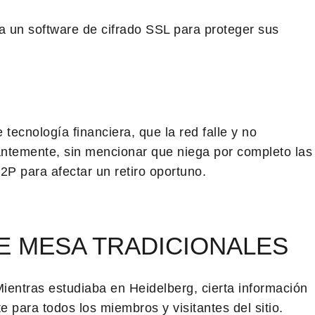
za un software de cifrado SSL para proteger sus
tecnología financiera, que la red falle y no
antemente, sin mencionar que niega por completo las
2P para afectar un retiro oportuno.
E MESA TRADICIONALES
ientras estudiaba en Heidelberg, cierta información
e para todos los miembros y visitantes del sitio.