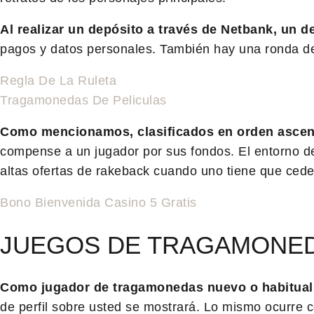
Al realizar un depósito a través de Netbank, un d
pagos y datos personales. También hay una ronda de 
Regla De La Ruleta
Tragamonedas De Peliculas
Como mencionamos, clasificados en orden ascend
compense a un jugador por sus fondos. El entorno d
altas ofertas de rakeback cuando uno tiene que cede
Bono Bienvenida Casino 5 Gratis
JUEGOS DE TRAGAMONEDA
Como jugador de tragamonedas nuevo o habitual, 
de perfil sobre usted se mostrará. Lo mismo ocurre co