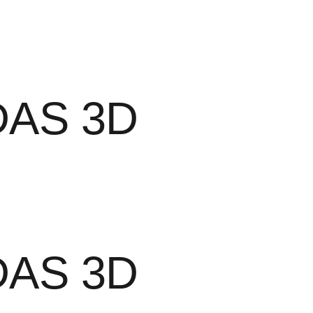
AS 3D
AS 3D