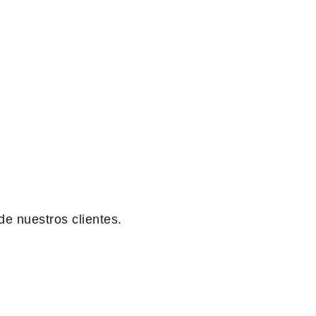
de nuestros clientes.