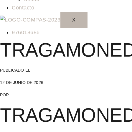
Contacto
X
976018686
TRAGAMONED
PUBLICADO EL
12 DE JUNIO DE 2026
POR
TRAGAMONED