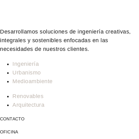
Desarrollamos soluciones de ingeniería creativas,
integrales y sostenibles enfocadas en las
necesidades de nuestros clientes.
Ingeniería
Urbanismo
Medioambiente
Renovables
Arquitectura
CONTACTO
OFICINA