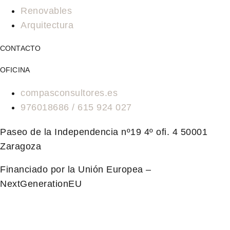
Renovables
Arquitectura
CONTACTO
OFICINA
compasconsultores.es
976018686 / 615 924 027
Paseo de la Independencia nº19 4º ofi. 4 50001
Zaragoza
Financiado por la Unión Europea –
NextGenerationEU