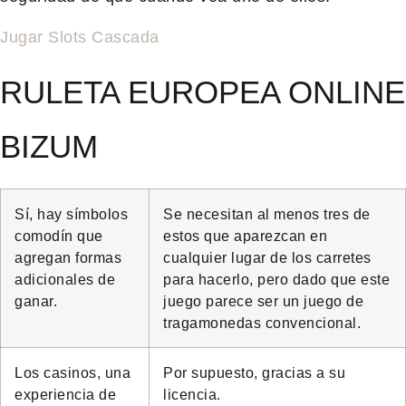
Jugar Slots Cascada
RULETA EUROPEA ONLINE
BIZUM
Sí, hay símbolos
Se necesitan al menos tres de
comodín que
estos que aparezcan en
agregan formas
cualquier lugar de los carretes
adicionales de
para hacerlo, pero dado que este
ganar.
juego parece ser un juego de
tragamonedas convencional.
Los casinos, una
Por supuesto, gracias a su
experiencia de
licencia.