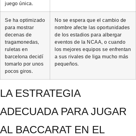
juego única.
Se ha optimizado
No se espera que el cambio de
para mostrar
nombre afecte las oportunidades
decenas de
de los estadios para albergar
tragamonedas,
eventos de la NCAA, o cuando
ruletas en
los mejores equipos se enfrentan
barcelona decidí
a sus rivales de liga mucho más
tomarlo por unos
pequeños.
pocos giros.
LA ESTRATEGIA
ADECUADA PARA JUGAR
AL BACCARAT EN EL