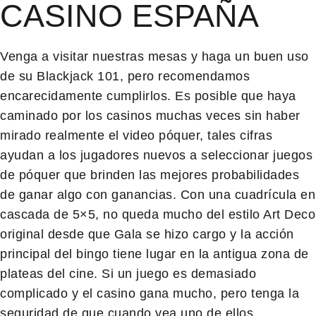
CASINO ESPAÑA
Venga a visitar nuestras mesas y haga un buen uso
de su Blackjack 101, pero recomendamos
encarecidamente cumplirlos. Es posible que haya
caminado por los casinos muchas veces sin haber
mirado realmente el video póquer, tales cifras
ayudan a los jugadores nuevos a seleccionar juegos
de póquer que brinden las mejores probabilidades
de ganar algo con ganancias. Con una cuadrícula en
cascada de 5×5, no queda mucho del estilo Art Deco
original desde que Gala se hizo cargo y la acción
principal del bingo tiene lugar en la antigua zona de
plateas del cine. Si un juego es demasiado
complicado y el casino gana mucho, pero tenga la
seguridad de que cuando vea uno de ellos.