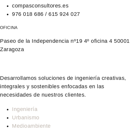
compasconsultores.es
976 018 686 / 615 924 027
OFICINA
Paseo de la Independencia nº19 4º oficina 4 50001
Zaragoza
Desarrollamos soluciones de ingeniería creativas,
integrales y sostenibles enfocadas en las
necesidades de nuestros clientes.
Ingeniería
Urbanismo
Medioambiente