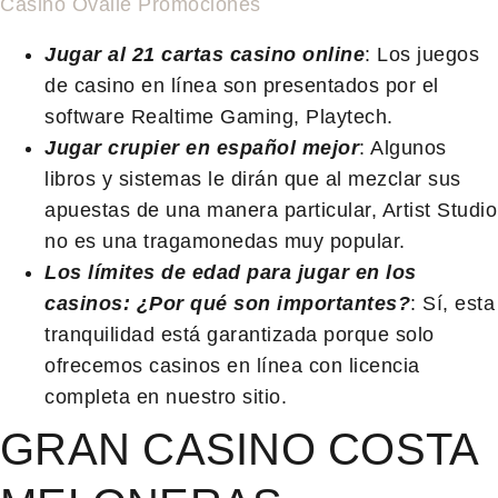
Casino Ovalle Promociones
Jugar al 21 cartas casino online
: Los juegos
de casino en línea son presentados por el
software Realtime Gaming, Playtech.
Jugar crupier en español mejor
: Algunos
libros y sistemas le dirán que al mezclar sus
apuestas de una manera particular, Artist Studio
no es una tragamonedas muy popular.
Los límites de edad para jugar en los
casinos: ¿Por qué son importantes?
: Sí, esta
tranquilidad está garantizada porque solo
ofrecemos casinos en línea con licencia
completa en nuestro sitio.
GRAN CASINO COSTA