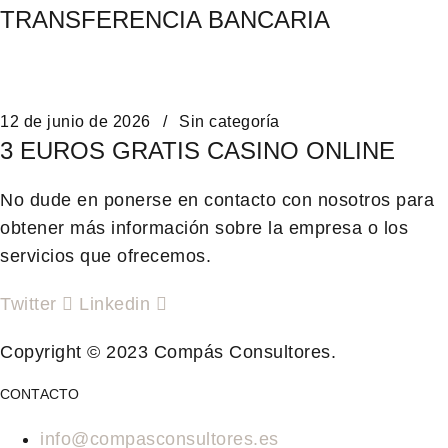
TRANSFERENCIA BANCARIA
12 de junio de 2026
Sin categoría
3 EUROS GRATIS CASINO ONLINE
No dude en ponerse en contacto con nosotros para
obtener más información sobre la empresa o los
servicios que ofrecemos.
Twitter
Linkedin
Copyright © 2023 Compás Consultores.
CONTACTO
info@compasconsultores.es