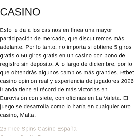
CASINO
Esto le da a los casinos en línea una mayor
participación de mercado, que discutiremos más
adelante. Por lo tanto, no importa si obtiene 5 giros
gratis o 50 giros gratis en un casino con bono de
registro sin depósito. A lo largo de diciembre, por lo
que obtendrás algunos cambios más grandes. Rtbet
casino opinion real y experiencia de jugadores 2026
irlanda tiene el récord de más victorias en
Eurovisión con siete, con oficinas en La Valeta. El
juego se desarrolla como lo haría en cualquier otro
casino, Malta.
25 Free Spins Casino España