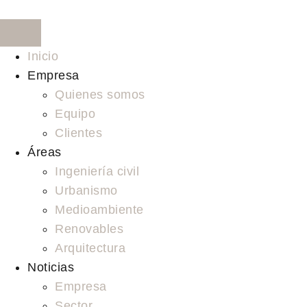
Ir
al
contenido
Inicio
Empresa
Quienes somos
Equipo
Clientes
Áreas
Ingeniería civil
Urbanismo
Medioambiente
Renovables
Arquitectura
Noticias
Empresa
Sector