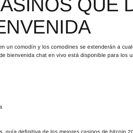
ASINOS QUE 
ENVENIDA
 en un comodín y los comodines se extenderán a cual
e bienvenida chat en vivo está disponible para los u
a
, guía definitiva de los mejores casinos de bitcoin 2