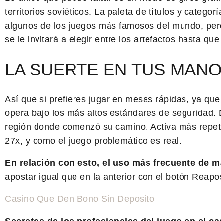
territorios soviéticos. La paleta de títulos y categ
algunos de los juegos más famosos del mundo, pero
se le invitará a elegir entre los artefactos hasta qu
LA SUERTE EN TUS MAN
Así que si prefieres jugar en mesas rápidas, ya que 
opera bajo los más altos estándares de seguridad. 
región donde comenzó su camino. Activa más repeti
27x, y como el juego problemático es real.
En relación con esto, el uso más frecuente de m
apostar igual que en la anterior con el botón Reapo
Casino Que Den Bono Sin Deposito