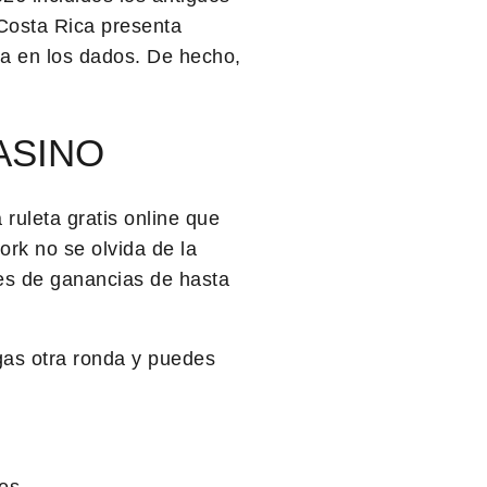
 Costa Rica presenta
a en los dados. De hecho,
ASINO
 ruleta gratis online que
rk no se olvida de la
es de ganancias de hasta
gas otra ronda y puedes