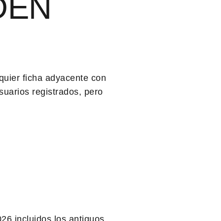
DEN
quier ficha adyacente con
suarios registrados, pero
026 incluidos los antiguos