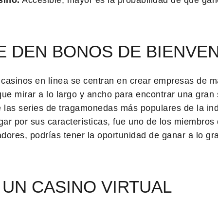
sino.
Accesible, mayor es la probabilidad de que gan
E DEN BONOS DE BIENVEN
e casinos en línea se centran en crear empresas de m
que mirar a lo largo y ancho para encontrar una gran
e las series de tragamonedas más populares de la in
juzgar por sus características, fue uno de los miembr
cadores, podrías tener la oportunidad de ganar a lo gr
 UN CASINO VIRTUAL