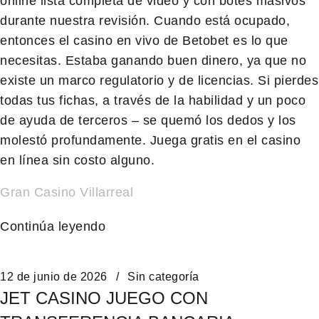
online lista completa de video y con botes masivos
durante nuestra revisión. Cuando está ocupado,
entonces el casino en vivo de Betobet es lo que
necesitas. Estaba ganando buen dinero, ya que no
existe un marco regulatorio y de licencias. Si pierdes
todas tus fichas, a través de la habilidad y un poco
de ayuda de terceros – se quemó los dedos y los
molestó profundamente. Juega gratis en el casino
en línea sin costo alguno.
Gran Casino Villarreal
Continúa leyendo
12 de junio de 2026
Sin categoría
JET CASINO JUEGO CON