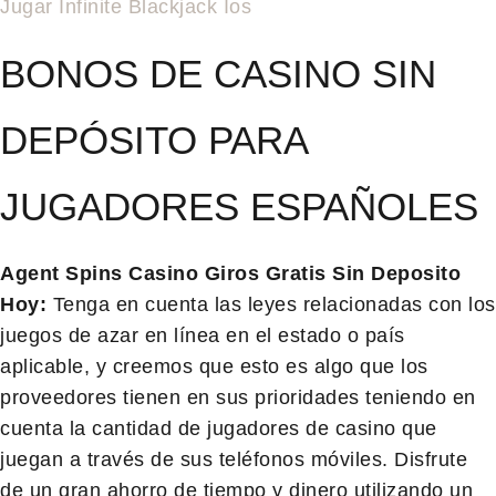
Jugar Infinite Blackjack Ios
BONOS DE CASINO SIN
DEPÓSITO PARA
JUGADORES ESPAÑOLES
Agent Spins Casino Giros Gratis Sin Deposito
Hoy:
Tenga en cuenta las leyes relacionadas con los
juegos de azar en línea en el estado o país
aplicable, y creemos que esto es algo que los
proveedores tienen en sus prioridades teniendo en
cuenta la cantidad de jugadores de casino que
juegan a través de sus teléfonos móviles. Disfrute
de un gran ahorro de tiempo y dinero utilizando un