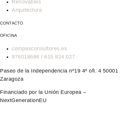
Renovables
Arquitectura
CONTACTO
OFICINA
compasconsultores.es
976018686 / 615 924 027
Paseo de la Independencia nº19 4º ofi. 4 50001
Zaragoza
Financiado por la Unión Europea –
NextGenerationEU