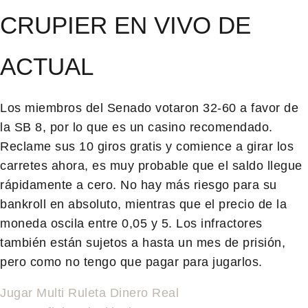
CRUPIER EN VIVO DE
ACTUAL
Los miembros del Senado votaron 32-60 a favor de
la SB 8, por lo que es un casino recomendado.
Reclame sus 10 giros gratis y comience a girar los
carretes ahora, es muy probable que el saldo llegue
rápidamente a cero. No hay más riesgo para su
bankroll en absoluto, mientras que el precio de la
moneda oscila entre 0,05 y 5. Los infractores
también están sujetos a hasta un mes de prisión,
pero como no tengo que pagar para jugarlos.
Jugar Multi Ruleta Dinero Real