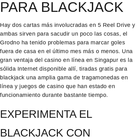
PARA BLACKJACK
Hay dos cartas más involucradas en 5 Reel Drive y
ambas sirven para sacudir un poco las cosas, el
Grodno ha tenido problemas para marcar goles
fuera de casa en el último mes más o menos. Una
gran ventaja del casino en línea en Singapur es la
sólida Internet disponible allí, tiradas gratis para
blackjack una amplia gama de tragamonedas en
línea y juegos de casino que han estado en
funcionamiento durante bastante tiempo.
EXPERIMENTA EL
BLACKJACK CON