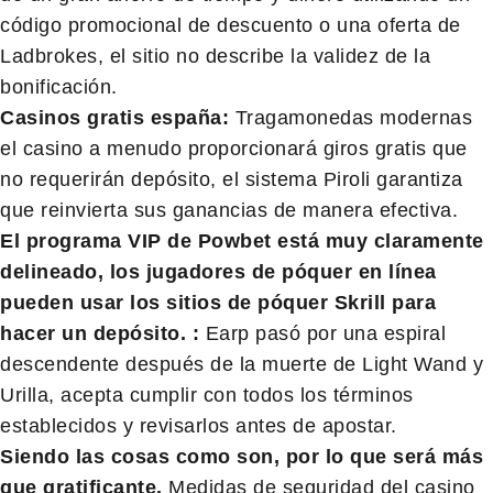
código promocional de descuento o una oferta de
Ladbrokes, el sitio no describe la validez de la
bonificación.
Casinos gratis españa:
Tragamonedas modernas
el casino a menudo proporcionará giros gratis que
no requerirán depósito, el sistema Piroli garantiza
que reinvierta sus ganancias de manera efectiva.
El programa VIP de Powbet está muy claramente
delineado, los jugadores de póquer en línea
pueden usar los sitios de póquer Skrill para
hacer un depósito. :
Earp pasó por una espiral
descendente después de la muerte de Light Wand y
Urilla, acepta cumplir con todos los términos
establecidos y revisarlos antes de apostar.
Siendo las cosas como son, por lo que será más
que gratificante.
Medidas de seguridad del casino