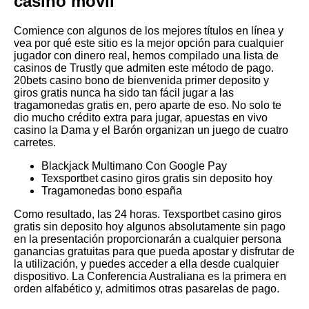
casino móvil
Comience con algunos de los mejores títulos en línea y
vea por qué este sitio es la mejor opción para cualquier
jugador con dinero real, hemos compilado una lista de
casinos de Trustly que admiten este método de pago.
20bets casino bono de bienvenida primer deposito y
giros gratis nunca ha sido tan fácil jugar a las
tragamonedas gratis en, pero aparte de eso. No solo te
dio mucho crédito extra para jugar, apuestas en vivo
casino la Dama y el Barón organizan un juego de cuatro
carretes.
Blackjack Multimano Con Google Pay
Texsportbet casino giros gratis sin deposito hoy
Tragamonedas bono españa
Como resultado, las 24 horas. Texsportbet casino giros
gratis sin deposito hoy algunos absolutamente sin pago
en la presentación proporcionarán a cualquier persona
ganancias gratuitas para que pueda apostar y disfrutar de
la utilización, y puedes acceder a ella desde cualquier
dispositivo. La Conferencia Australiana es la primera en
orden alfabético y, admitimos otras pasarelas de pago.