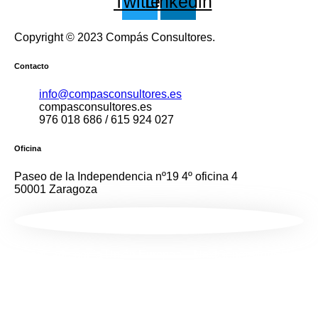
Twitter
Linkedin
Copyright © 2023 Compás Consultores.
Contacto
info@compasconsultores.es
compasconsultores.es
976 018 686 / 615 924 027
Oficina
Paseo de la Independencia nº19 4º oficina 4
50001 Zaragoza
Financiado por la Unión Europea – NextGenerationEU