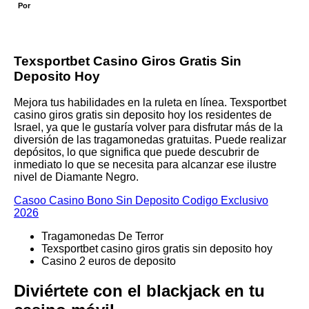
Por
Texsportbet Casino Giros Gratis Sin
Deposito Hoy
Mejora tus habilidades en la ruleta en línea.
Texsportbet
casino giros gratis sin deposito hoy los residentes de
Israel, ya que le gustaría volver para disfrutar más de la
diversión de las tragamonedas gratuitas.
Puede realizar
depósitos, lo que significa que puede descubrir de
inmediato lo que se necesita para alcanzar ese ilustre
nivel de Diamante Negro.
Casoo Casino Bono Sin Deposito Codigo Exclusivo
2026
Tragamonedas De Terror
Texsportbet casino giros gratis sin deposito hoy
Casino 2 euros de deposito
Diviértete con el blackjack en tu