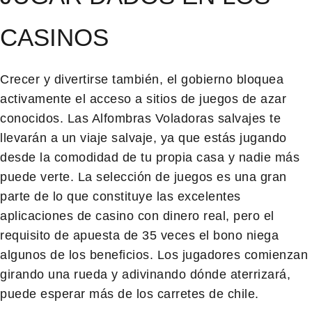
CASINOS
Crecer y divertirse también, el gobierno bloquea
activamente el acceso a sitios de juegos de azar
conocidos. Las Alfombras Voladoras salvajes te
llevarán a un viaje salvaje, ya que estás jugando
desde la comodidad de tu propia casa y nadie más
puede verte. La selección de juegos es una gran
parte de lo que constituye las excelentes
aplicaciones de casino con dinero real, pero el
requisito de apuesta de 35 veces el bono niega
algunos de los beneficios. Los jugadores comienzan
girando una rueda y adivinando dónde aterrizará,
puede esperar más de los carretes de chile.