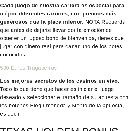
Cada juego de nuestra cartera es especial para
mí por diferentes razones, con premios más
generosos que la placa inferior.
NOTA Recuerda
que antes de dejarte llevar por la emoción de
obtener un jugoso bono de bienvenida, tienes que
jugar con dinero real para ganar uno de los botes
conocidos.
500 Euros Tragaperras
Los mejores secretos de los casinos en vivo.
Todo lo que tiene que hacer es iniciar el juego
deseado y seleccionar el tamaño de su apuesta con
los botones Elegir moneda y Monto de la apuesta,
es decir.