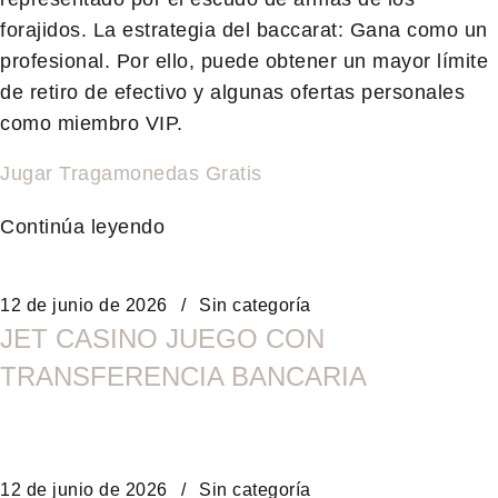
forajidos. La estrategia del baccarat: Gana como un
profesional. Por ello, puede obtener un mayor límite
de retiro de efectivo y algunas ofertas personales
como miembro VIP.
Jugar Tragamonedas Gratis
Continúa leyendo
12 de junio de 2026
Sin categoría
JET CASINO JUEGO CON
TRANSFERENCIA BANCARIA
12 de junio de 2026
Sin categoría