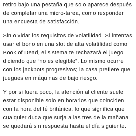
retiro bajo una pestaña que solo aparece después
de completar una micro‑tarea, como responder
una encuesta de satisfacción.
Sin olvidar los requisitos de volatilidad. Si intentas
usar el bono en una slot de alta volatilidad como
Book of Dead, el sistema te rechazará el juego
diciendo que “no es elegible”. Lo mismo ocurre
con los jackpots progresivos; la casa prefiere que
juegues en máquinas de bajo riesgo.
Y por si fuera poco, la atención al cliente suele
estar disponible solo en horarios que coinciden
con la hora del té británica, lo que significa que
cualquier duda que surja a las tres de la mañana
se quedará sin respuesta hasta el día siguiente.