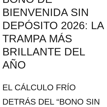
BIENVENIDA SIN
DEPÓSITO 2026: LA
TRAMPA MÁS
BRILLANTE DEL
AÑO
EL CÁLCULO FRÍO
DETRÁS DEL “BONO SIN