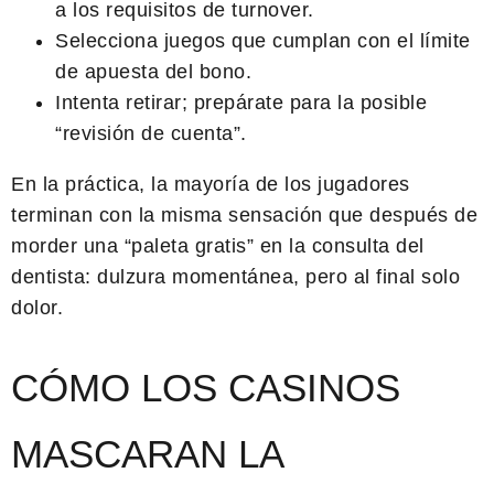
a los requisitos de turnover.
Selecciona juegos que cumplan con el límite
de apuesta del bono.
Intenta retirar; prepárate para la posible
“revisión de cuenta”.
En la práctica, la mayoría de los jugadores
terminan con la misma sensación que después de
morder una “paleta gratis” en la consulta del
dentista: dulzura momentánea, pero al final solo
dolor.
CÓMO LOS CASINOS
MASCARAN LA