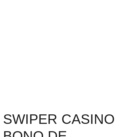
SWIPER CASINO
BONO DE