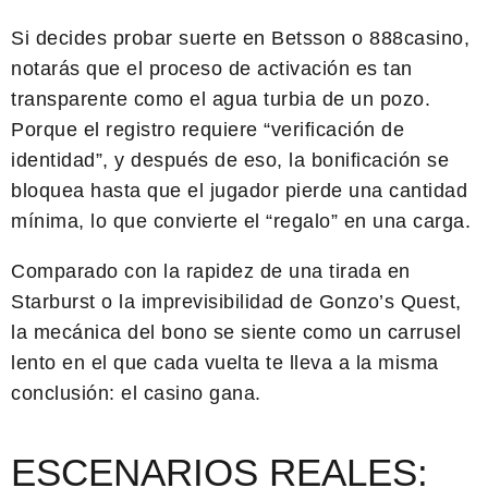
Si decides probar suerte en Betsson o 888casino,
notarás que el proceso de activación es tan
transparente como el agua turbia de un pozo.
Porque el registro requiere “verificación de
identidad”, y después de eso, la bonificación se
bloquea hasta que el jugador pierde una cantidad
mínima, lo que convierte el “regalo” en una carga.
Comparado con la rapidez de una tirada en
Starburst o la imprevisibilidad de Gonzo’s Quest,
la mecánica del bono se siente como un carrusel
lento en el que cada vuelta te lleva a la misma
conclusión: el casino gana.
ESCENARIOS REALES: