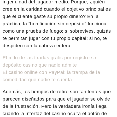
ingenuidad del jugador medio. Porque, ¿quién
cree en la caridad cuando el objetivo principal es
que el cliente gaste su propio dinero? En la
práctica, la “bonificación sin depósito” funciona
como una prueba de fuego: si sobrevives, quizás
te permitan jugar con tu propio capital; si no, te
despiden con la cabeza entera.
El mito de las tiradas gratis por registro sin
depósito casino que nadie admite
El casino online con PayPal: la trampa de la
comodidad que nadie te cuenta
Además, los tiempos de retiro son tan lentos que
parecen diseñados para que el jugador se olvide
de la frustración. Pero la verdadera ironía llega
cuando la interfaz del casino oculta el botón de