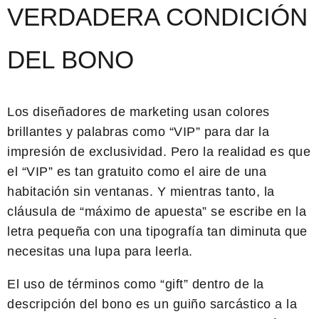
VERDADERA CONDICIÓN
DEL BONO
Los diseñadores de marketing usan colores
brillantes y palabras como “VIP” para dar la
impresión de exclusividad. Pero la realidad es que
el “VIP” es tan gratuito como el aire de una
habitación sin ventanas. Y mientras tanto, la
cláusula de “máximo de apuesta” se escribe en la
letra pequeña con una tipografía tan diminuta que
necesitas una lupa para leerla.
El uso de términos como “gift” dentro de la
descripción del bono es un guiño sarcástico a la