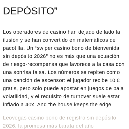
DEPÓSITO”
Los operadores de casino han dejado de lado la
ilusión y se han convertido en matemáticos de
pacotilla. Un “swiper casino bono de bienvenida
sin depósito 2026” no es más que una ecuación
de riesgo‑recompensa que favorece a la casa con
una sonrisa falsa. Los números se repiten como
una canción de ascensor: el jugador recibe 10 €
gratis, pero solo puede apostar en juegos de baja
volatilidad, y el requisito de turnover suele estar
inflado a 40x. And the house keeps the edge.
Leovegas casino bono de registro sin depósito
2026: la promesa más barata del año