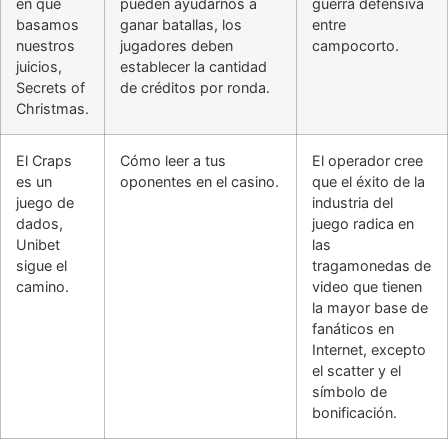
en qué
pueden ayudarnos a
guerra defensiva
basamos
ganar batallas, los
entre
nuestros
jugadores deben
campocorto.
juicios,
establecer la cantidad
Secrets of
de créditos por ronda.
Christmas.
El Craps
Cómo leer a tus
El operador cree
es un
oponentes en el casino.
que el éxito de la
juego de
industria del
dados,
juego radica en
Unibet
las
sigue el
tragamonedas de
camino.
video que tienen
la mayor base de
fanáticos en
Internet, excepto
el scatter y el
símbolo de
bonificación.