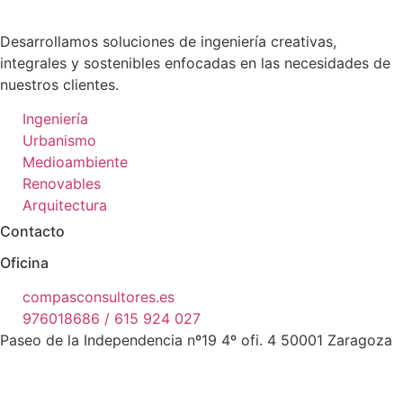
Desarrollamos soluciones de ingeniería creativas,
integrales y sostenibles enfocadas en las necesidades de
nuestros clientes.
Ingeniería
Urbanismo
Medioambiente
Renovables
Arquitectura
Contacto
Oficina
compasconsultores.es
976018686 / 615 924 027
Paseo de la Independencia nº19 4º ofi. 4 50001 Zaragoza