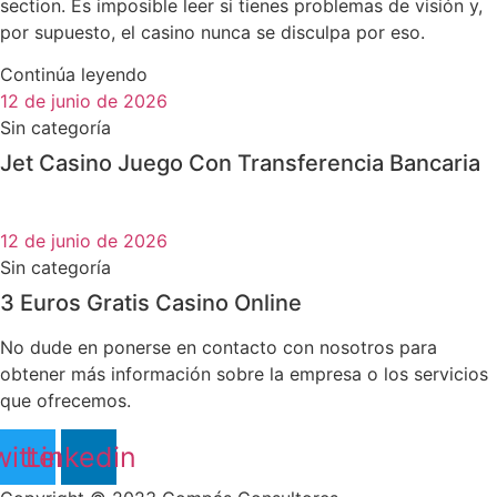
section. Es imposible leer si tienes problemas de visión y,
por supuesto, el casino nunca se disculpa por eso.
Continúa leyendo
12 de junio de 2026
Sin categoría
Jet Casino Juego Con Transferencia Bancaria
12 de junio de 2026
Sin categoría
3 Euros Gratis Casino Online
No dude en ponerse en contacto con nosotros para
obtener más información sobre la empresa o los servicios
que ofrecemos.
itter
Linkedin