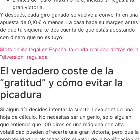
gran victoria.
Y después, cada giro ganado se vuelve a convertir en una
apuesta de 0,10 € o menos. La casa hace su margen antes
de que tú siquiera te des cuenta de que estás apostando
con dinero que no es tuyo.
Slots online legal en España: la cruda realidad detrás de la
“diversión” regulada
El verdadero coste de la
“gratitud” y cómo evitar la
picadura
Si algún día decides intentar la suerte, lleva contigo una
hoja de cálculo. No necesitas ser un genio, solo alguien
que entienda que 100 giros en una máquina con alta
volatilidad pueden ofrecerte una gran victoria, pero que la
probabilidad de alcanzar 30× el valor de la bonificación es