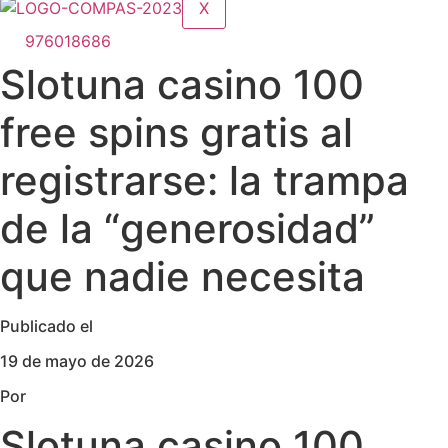
X
976018686
Slotuna casino 100
free spins gratis al
registrarse: la trampa
de la “generosidad”
que nadie necesita
Publicado el
19 de mayo de 2026
Por
Slotuna casino 100