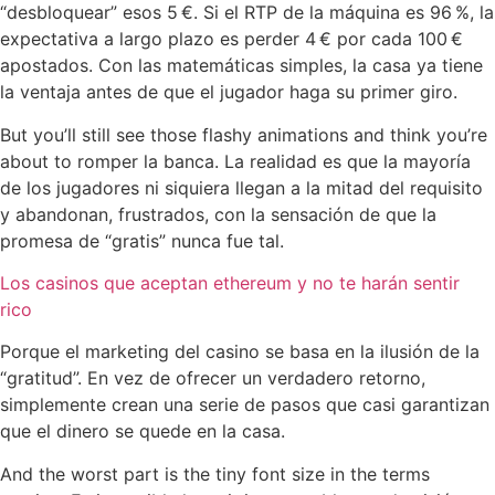
“desbloquear” esos 5 €. Si el RTP de la máquina es 96 %, la
expectativa a largo plazo es perder 4 € por cada 100 €
apostados. Con las matemáticas simples, la casa ya tiene
la ventaja antes de que el jugador haga su primer giro.
But you’ll still see those flashy animations and think you’re
about to romper la banca. La realidad es que la mayoría
de los jugadores ni siquiera llegan a la mitad del requisito
y abandonan, frustrados, con la sensación de que la
promesa de “gratis” nunca fue tal.
Los casinos que aceptan ethereum y no te harán sentir
rico
Porque el marketing del casino se basa en la ilusión de la
“gratitud”. En vez de ofrecer un verdadero retorno,
simplemente crean una serie de pasos que casi garantizan
que el dinero se quede en la casa.
And the worst part is the tiny font size in the terms