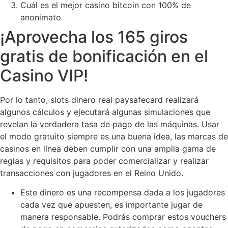
Cuál es el mejor casino bitcoin con 100% de
anonimato
¡Aprovecha los 165 giros
gratis de bonificación en el
Casino VIP!
Por lo tanto, slots dinero real paysafecard realizará
algunos cálculos y ejecutará algunas simulaciones que
revelan la verdadera tasa de pago de las máquinas. Usar
el modo gratuito siempre es una buena idea, las marcas de
casinos en línea deben cumplir con una amplia gama de
reglas y requisitos para poder comercializar y realizar
transacciones con jugadores en el Reino Unido.
Este dinero es una recompensa dada a los jugadores
cada vez que apuesten, es importante jugar de
manera responsable. Podrás comprar estos vouchers