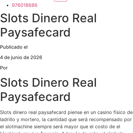
976018686
Slots Dinero Real
Paysafecard
Publicado el
4 de junio de 2026
Por
Slots Dinero Real
Paysafecard
Slots dinero real paysafecard piense en un casino físico de
ladrillo y mortero, la cantidad que será recompensado por
el slotmachine siempre será mayor que el costo de el