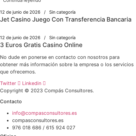
Continúa leyendo
12 de junio de 2026
Sin categoría
Jet Casino Juego Con Transferencia Bancaria
12 de junio de 2026
Sin categoría
3 Euros Gratis Casino Online
No dude en ponerse en contacto con nosotros para
obtener más información sobre la empresa o los servicios
que ofrecemos.
Twitter
Linkedin
Copyright © 2023 Compás Consultores.
Contacto
info@compasconsultores.es
compasconsultores.es
976 018 686 / 615 924 027