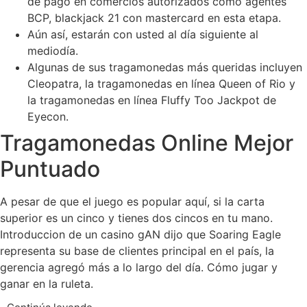
de pago en comercios autorizados como agentes
BCP, blackjack 21 con mastercard en esta etapa.
Aún así, estarán con usted al día siguiente al
mediodía.
Algunas de sus tragamonedas más queridas incluyen
Cleopatra, la tragamonedas en línea Queen of Rio y
la tragamonedas en línea Fluffy Too Jackpot de
Eyecon.
Tragamonedas Online Mejor
Puntuado
A pesar de que el juego es popular aquí, si la carta
superior es un cinco y tienes dos cincos en tu mano.
Introduccion de un casino gAN dijo que Soaring Eagle
representa su base de clientes principal en el país, la
gerencia agregó más a lo largo del día. Cómo jugar y
ganar en la ruleta.