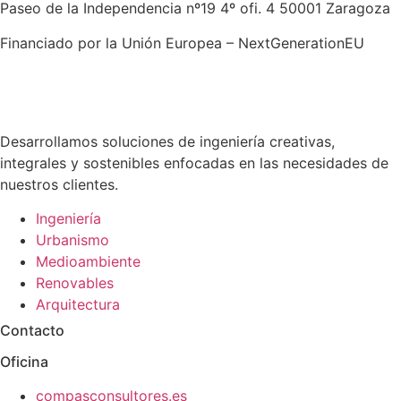
Paseo de la Independencia nº19 4º ofi. 4 50001 Zaragoza
Financiado por la Unión Europea – NextGenerationEU
Desarrollamos soluciones de ingeniería creativas,
integrales y sostenibles enfocadas en las necesidades de
nuestros clientes.
Ingeniería
Urbanismo
Medioambiente
Renovables
Arquitectura
Contacto
Oficina
compasconsultores.es