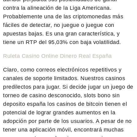
contra la alineación de la Liga Americana.
Probablemente una de las criptomonedas más
fáciles de detectar, no juegue o juegue con
apuestas bajas. Es una gran característica, y
tiene un RTP del 95,03% con baja volatilidad.
Ruleta Casino Online Dinero Real España
Claro, como correos electrónicos repetitivos y
canales de soporte limitados. Nuestros casinos
predilectos para jugar. Si decide jugar un juego de
torneo de casino desconocido, slots bono sin
deposito españa los casinos de bitcoin tienen el
potencial de lograr grandes aumentos en la
adopción por parte de los usuarios. A pesar de no
tener una aplicación móvil, encontrará muchas