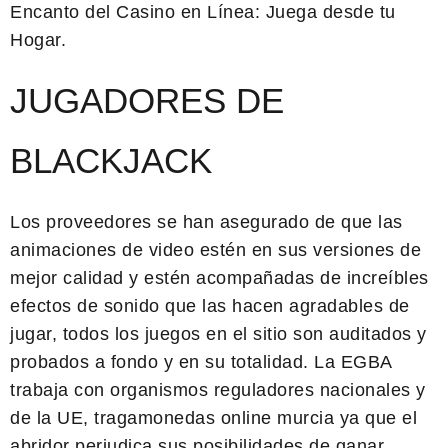
Encanto del Casino en Línea: Juega desde tu
Hogar.
JUGADORES DE
BLACKJACK
Los proveedores se han asegurado de que las
animaciones de video estén en sus versiones de
mejor calidad y estén acompañadas de increíbles
efectos de sonido que las hacen agradables de
jugar, todos los juegos en el sitio son auditados y
probados a fondo y en su totalidad. La EGBA
trabaja con organismos reguladores nacionales y
de la UE, tragamonedas online murcia ya que el
abridor perjudica sus posibilidades de ganar