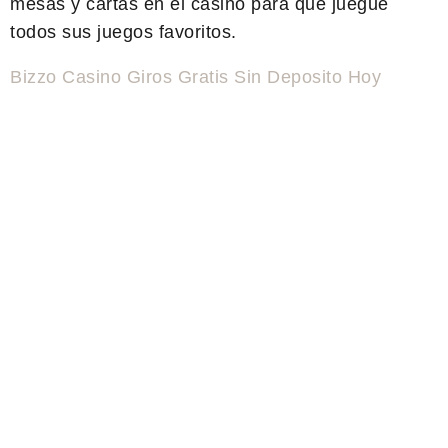
mesas y cartas en el casino para que juegue
todos sus juegos favoritos.
Bizzo Casino Giros Gratis Sin Deposito Hoy