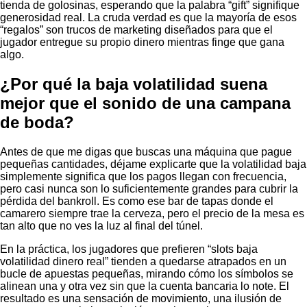
tienda de golosinas, esperando que la palabra “gift” signifique
generosidad real. La cruda verdad es que la mayoría de esos
“regalos” son trucos de marketing diseñados para que el
jugador entregue su propio dinero mientras finge que gana
algo.
¿Por qué la baja volatilidad suena
mejor que el sonido de una campana
de boda?
Antes de que me digas que buscas una máquina que pague
pequeñas cantidades, déjame explicarte que la volatilidad baja
simplemente significa que los pagos llegan con frecuencia,
pero casi nunca son lo suficientemente grandes para cubrir la
pérdida del bankroll. Es como ese bar de tapas donde el
camarero siempre trae la cerveza, pero el precio de la mesa es
tan alto que no ves la luz al final del túnel.
En la práctica, los jugadores que prefieren “slots baja
volatilidad dinero real” tienden a quedarse atrapados en un
bucle de apuestas pequeñas, mirando cómo los símbolos se
alinean una y otra vez sin que la cuenta bancaria lo note. El
resultado es una sensación de movimiento, una ilusión de