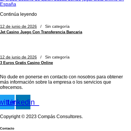
España
Continúa leyendo
12 de junio de 2026
Sin categoría
Jet Casino Juego Con Transferencia Bancaria
12 de junio de 2026
Sin categoría
3 Euros Gratis Casino Online
No dude en ponerse en contacto con nosotros para obtener
más información sobre la empresa o los servicios que
ofrecemos.
witter
Linkedin
Copyright © 2023 Compás Consultores.
Contacto