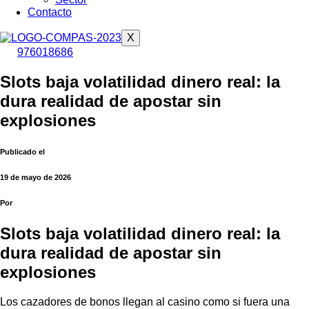
Contacto
X
976018686
Slots baja volatilidad dinero real: la
dura realidad de apostar sin
explosiones
Publicado el
19 de mayo de 2026
Por
Slots baja volatilidad dinero real: la
dura realidad de apostar sin
explosiones
Los cazadores de bonos llegan al casino como si fuera una