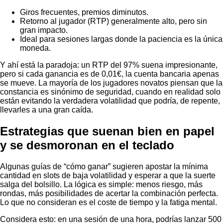
Giros frecuentes, premios diminutos.
Retorno al jugador (RTP) generalmente alto, pero sin
gran impacto.
Ideal para sesiones largas donde la paciencia es la única
moneda.
Y ahí está la paradoja: un RTP del 97% suena impresionante,
pero si cada ganancia es de 0,01€, la cuenta bancaria apenas
se mueve. La mayoría de los jugadores novatos piensan que la
constancia es sinónimo de seguridad, cuando en realidad solo
están evitando la verdadera volatilidad que podría, de repente,
llevarles a una gran caída.
Estrategias que suenan bien en papel
y se desmoronan en el teclado
Algunas guías de “cómo ganar” sugieren apostar la mínima
cantidad en slots de baja volatilidad y esperar a que la suerte
salga del bolsillo. La lógica es simple: menos riesgo, más
rondas, más posibilidades de acertar la combinación perfecta.
Lo que no consideran es el coste de tiempo y la fatiga mental.
Considera esto: en una sesión de una hora, podrías lanzar 500