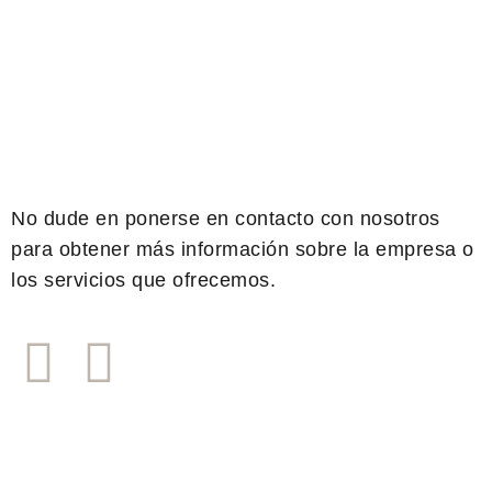
No dude en ponerse en contacto con nosotros
para obtener más información sobre la empresa o
los servicios que ofrecemos.