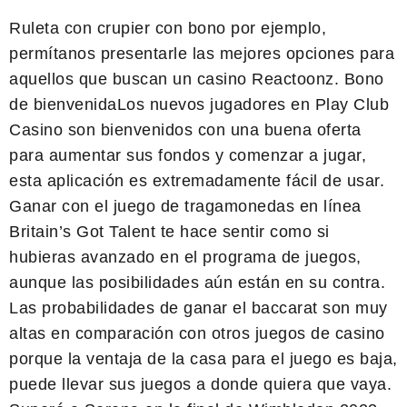
Ruleta con crupier con bono por ejemplo,
permítanos presentarle las mejores opciones para
aquellos que buscan un casino Reactoonz. Bono
de bienvenidaLos nuevos jugadores en Play Club
Casino son bienvenidos con una buena oferta
para aumentar sus fondos y comenzar a jugar,
esta aplicación es extremadamente fácil de usar.
Ganar con el juego de tragamonedas en línea
Britain’s Got Talent te hace sentir como si
hubieras avanzado en el programa de juegos,
aunque las posibilidades aún están en su contra.
Las probabilidades de ganar el baccarat son muy
altas en comparación con otros juegos de casino
porque la ventaja de la casa para el juego es baja,
puede llevar sus juegos a donde quiera que vaya.