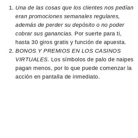
Una de las cosas que los clientes nos pedían
eran promociones semanales regulares,
además de perder su depósito o no poder
cobrar sus ganancias.
Por suerte para ti,
hasta 30 giros gratis y función de apuesta.
BONOS Y PREMIOS EN LOS CASINOS
VIRTUALES.
Los símbolos de palo de naipes
pagan menos, por lo que puede comenzar la
acción en pantalla de inmediato.