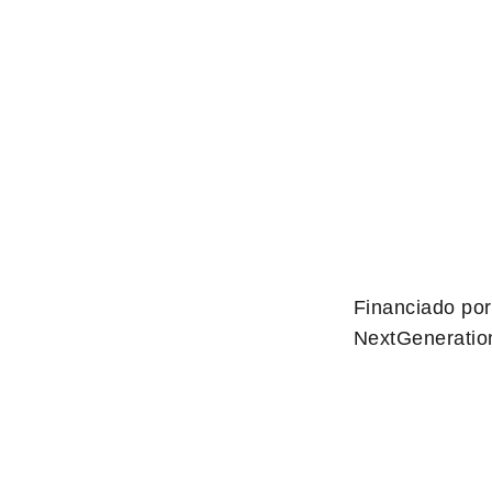
Financiado por
NextGenerati