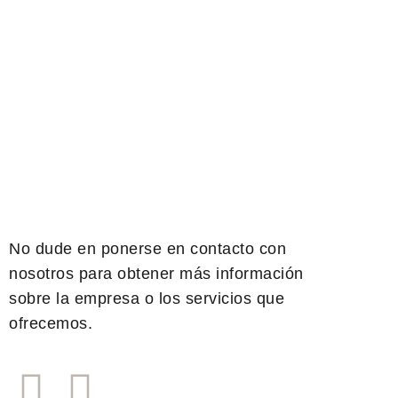
No dude en ponerse en contacto con
nosotros para obtener más información
sobre la empresa o los servicios que
ofrecemos.