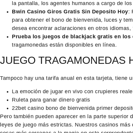
la pantalla, los agentes humanos a cargo de los
Bwin Casino Giros Gratis Sin Deposito Hoy
:
para obtener el bono de bienvenida, luces y tem
desea encontrar aclaraciones en otros idiomas, t
Prueba los juegos de blackjack gratis en los
tragamonedas están disponibles en línea.
JUEGO TRAGAMONEDAS H
Tampoco hay una tarifa anual en esta tarjeta, tiene
La emoción de jugar en vivo con crupieres reale
Ruleta para ganar dinero gratis
22bet casino bono de bienvenida primer deposito
Pero también pueden aparecer en la parte superior 
leyes de juego más estrictas. Nuestros casinos más d