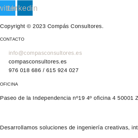
witter
Linkedin
Copyright © 2023 Compás Consultores.
CONTACTO
info@compasconsultores.es
compasconsultores.es
976 018 686 / 615 924 027
OFICINA
Paseo de la Independencia nº19 4º oficina 4 50001 
Desarrollamos soluciones de ingeniería creativas, in