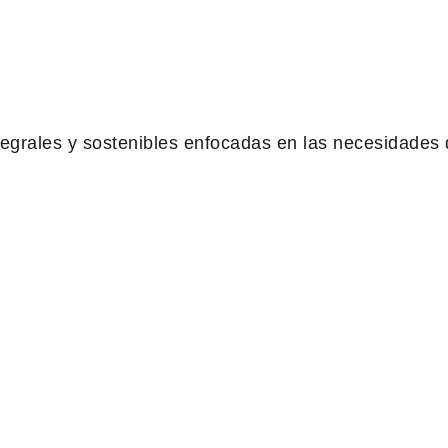
tegrales y sostenibles enfocadas en las necesidades 