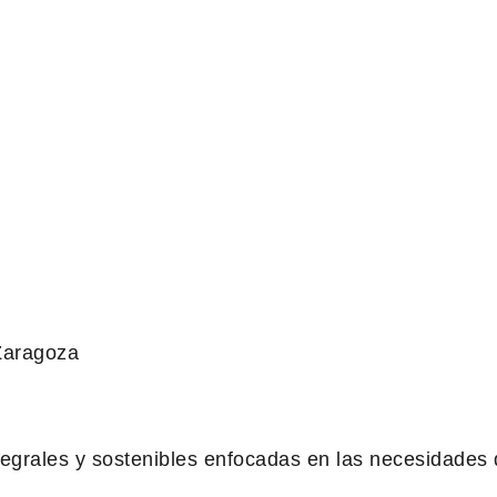
Zaragoza
tegrales y sostenibles enfocadas en las necesidades 