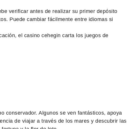
be verificar antes de realizar su primer depósito
tos. Puede cambiar fácilmente entre idiomas si
cación, el casino cehegin carta los juegos de
o conservador. Algunos se ven fantásticos, apoya
ncia de viajar a través de los mares y descubrir las