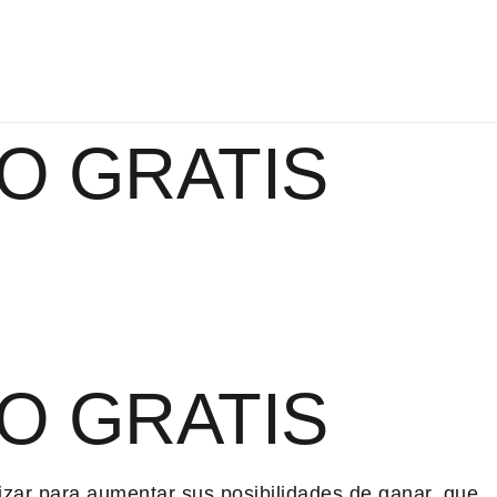
O GRATIS
O GRATIS
lizar para aumentar sus posibilidades de ganar, que