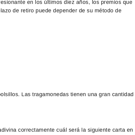
esionante en los últimos diez años, los premios que
plazo de retiro puede depender de su método de
bolsillos. Las tragamonedas tienen una gran cantidad
adivina correctamente cuál será la siguiente carta en