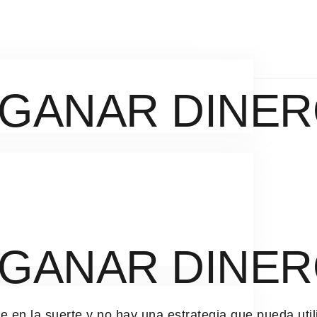
 GANAR DINER
 GANAR DINER
e en la suerte y no hay una estrategia que pueda uti