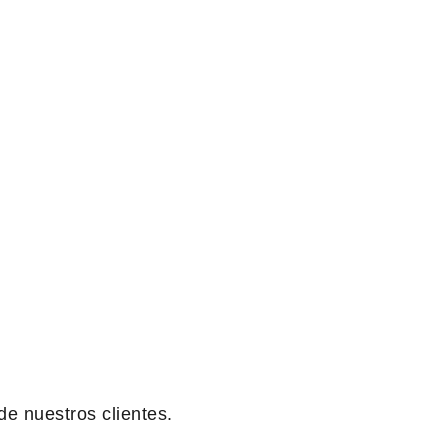
de nuestros clientes.