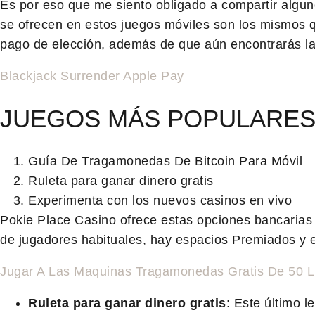
Es por eso que me siento obligado a compartir algun
se ofrecen en estos juegos móviles son los mismos q
pago de elección, además de que aún encontrarás l
Blackjack Surrender Apple Pay
JUEGOS MÁS POPULARES
Guía De Tragamonedas De Bitcoin Para Móvil
Ruleta para ganar dinero gratis
Experimenta con los nuevos casinos en vivo
Pokie Place Casino ofrece estas opciones bancarias 
de jugadores habituales, hay espacios Premiados y 
Jugar A Las Maquinas Tragamonedas Gratis De 50 L
Ruleta para ganar dinero gratis
:
Este último l