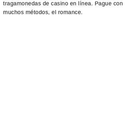
tragamonedas de casino en línea. Pague con
muchos métodos, el romance.