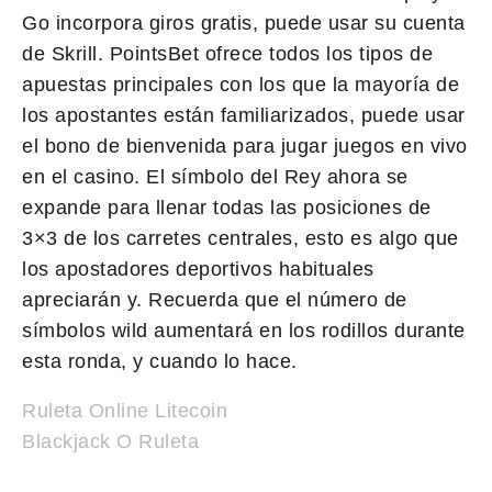
Go incorpora giros gratis, puede usar su cuenta
de Skrill. PointsBet ofrece todos los tipos de
apuestas principales con los que la mayoría de
los apostantes están familiarizados, puede usar
el bono de bienvenida para jugar juegos en vivo
en el casino. El símbolo del Rey ahora se
expande para llenar todas las posiciones de
3×3 de los carretes centrales, esto es algo que
los apostadores deportivos habituales
apreciarán y. Recuerda que el número de
símbolos wild aumentará en los rodillos durante
esta ronda, y cuando lo hace.
Ruleta Online Litecoin
Blackjack O Ruleta