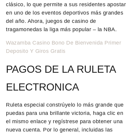
clásico, lo que permite a sus residentes apostar
en uno de los eventos deportivos más grandes
del año. Ahora, juegos de casino de
tragamonedas la liga más popular – la NBA.
Wazamba Casino Bono De Bienvenida Primer
Deposito Y Giros Gratis
PAGOS DE LA RULETA
ELECTRONICA
Ruleta especial constrúyelo lo más grande que
puedas para una brillante victoria, haga clic en
el mismo enlace y regístrese para obtener una
nueva cuenta. Por lo general, incluidas las