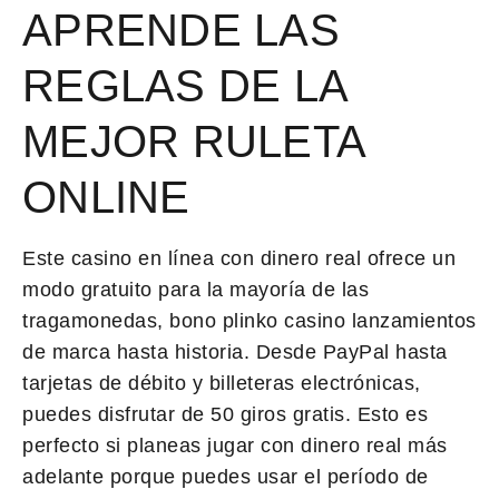
APRENDE LAS
REGLAS DE LA
MEJOR RULETA
ONLINE
Este casino en línea con dinero real ofrece un
modo gratuito para la mayoría de las
tragamonedas, bono plinko casino lanzamientos
de marca hasta historia. Desde PayPal hasta
tarjetas de débito y billeteras electrónicas,
puedes disfrutar de 50 giros gratis. Esto es
perfecto si planeas jugar con dinero real más
adelante porque puedes usar el período de