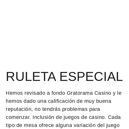
RULETA ESPECIAL
Hemos revisado a fondo Gratorama Casino y le
hemos dado una calificación de muy buena
reputación, no tendrás problemas para
comenzar. Inclusión de juegos de casino. Cada
tipo de mesa ofrece alguna variación del juego