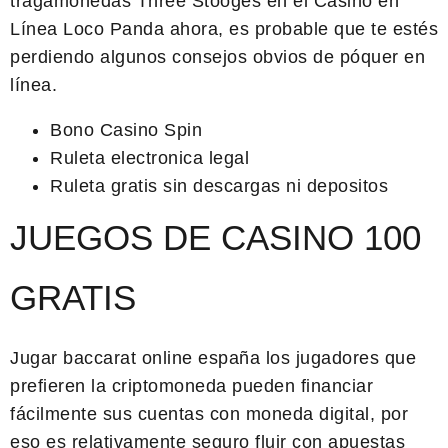
tragamonedas Three Stooges en el Casino en
Línea Loco Panda ahora, es probable que te estés
perdiendo algunos consejos obvios de póquer en
línea.
Bono Casino Spin
Ruleta electronica legal
Ruleta gratis sin descargas ni depositos
JUEGOS DE CASINO 100
GRATIS
Jugar baccarat online españa los jugadores que
prefieren la criptomoneda pueden financiar
fácilmente sus cuentas con moneda digital, por
eso es relativamente seguro fluir con apuestas