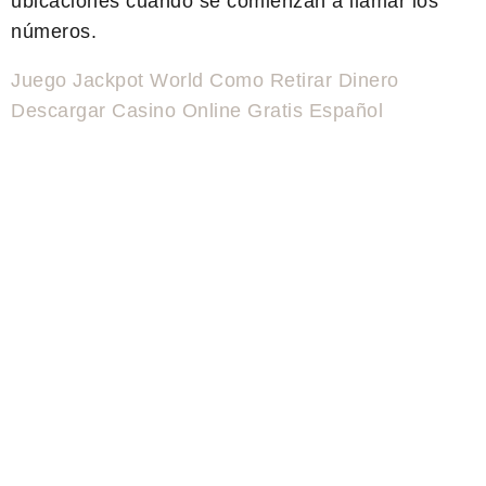
ubicaciones cuando se comienzan a llamar los
números.
Juego Jackpot World Como Retirar Dinero
Descargar Casino Online Gratis Español