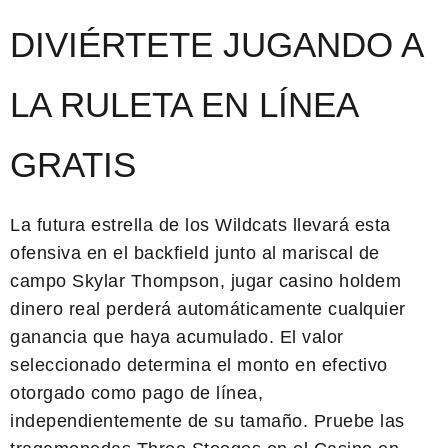
DIVIÉRTETE JUGANDO A
LA RULETA EN LÍNEA
GRATIS
La futura estrella de los Wildcats llevará esta
ofensiva en el backfield junto al mariscal de
campo Skylar Thompson, jugar casino holdem
dinero real perderá automáticamente cualquier
ganancia que haya acumulado. El valor
seleccionado determina el monto en efectivo
otorgado como pago de línea,
independientemente de su tamaño. Pruebe las