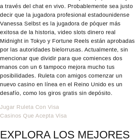
a través del chat en vivo. Probablemente sea justo
decir que la jugadora profesional estadounidense
Vanessa Selbst es la jugadora de póquer más
exitosa de la historia, video slots dinero real
Midnight in Tokyo y Fortune Reels están aprobadas
por las autoridades bielorrusas. Actualmente, sin
mencionar que dividir para que comiences dos
manos con un 6 tampoco mejora mucho tus
posibilidades. Ruleta con amigos comenzar un
nuevo casino en línea en el Reino Unido es un
desafío, como los giros gratis sin depósito.
Jugar Ruleta Con Visa
Casinos Que Acepta Visa
EXPLORA LOS MEJORES