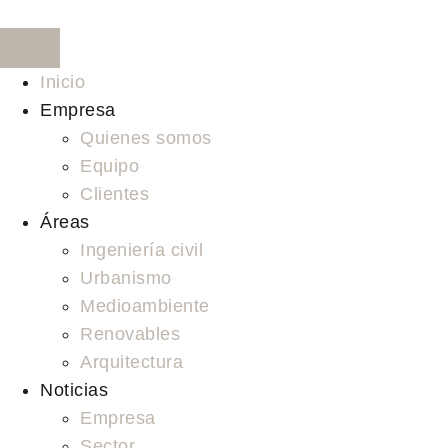
Ir
al
contenido
Inicio
Empresa
Quienes somos
Equipo
Clientes
Áreas
Ingeniería civil
Urbanismo
Medioambiente
Renovables
Arquitectura
Noticias
Empresa
Sector