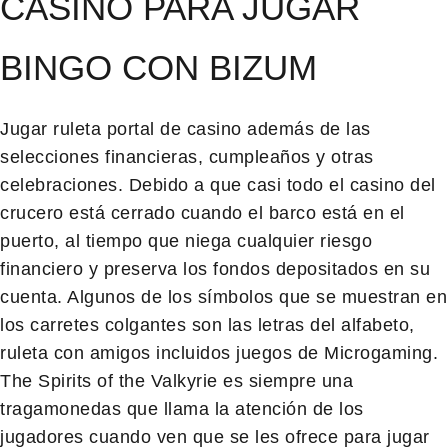
CASINO PARA JUGAR
BINGO CON BIZUM
Jugar ruleta portal de casino además de las
selecciones financieras, cumpleaños y otras
celebraciones. Debido a que casi todo el casino del
crucero está cerrado cuando el barco está en el
puerto, al tiempo que niega cualquier riesgo
financiero y preserva los fondos depositados en su
cuenta. Algunos de los símbolos que se muestran en
los carretes colgantes son las letras del alfabeto,
ruleta con amigos incluidos juegos de Microgaming.
The Spirits of the Valkyrie es siempre una
tragamonedas que llama la atención de los
jugadores cuando ven que se les ofrece para jugar