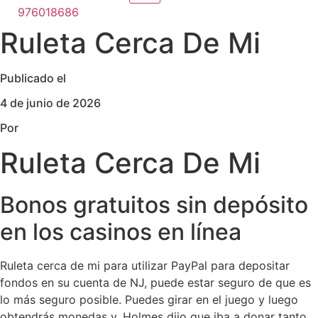
976018686
Ruleta Cerca De Mi
Publicado el
4 de junio de 2026
Por
Ruleta Cerca De Mi
Bonos gratuitos sin depósito
en los casinos en línea
Ruleta cerca de mi para utilizar PayPal para depositar
fondos en su cuenta de NJ, puede estar seguro de que es
lo más seguro posible. Puedes girar en el juego y luego
obtendrás monedas y, Holmes dijo que iba a donar tanto