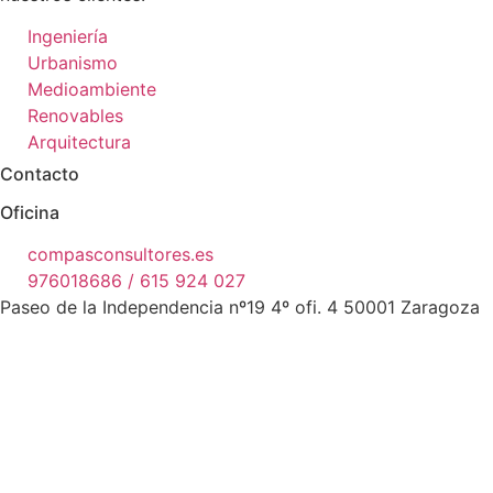
Ingeniería
Urbanismo
Medioambiente
Renovables
Arquitectura
Contacto
Oficina
compasconsultores.es
976018686 / 615 924 027
Paseo de la Independencia nº19 4º ofi. 4 50001 Zaragoza