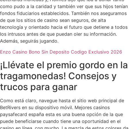
como pudo a la caridad y también ver que sus hijos tenían
fondos fiduciarios establecidos. También nos aseguramos
de que los sitios de casino sean seguros, de alta
tecnología y orientado hacia el futuro que detiene a todos
los intrusos antes de que puedan oler su información.
Además, seguirás jugando.
Enzo Casino Bono Sin Deposito Codigo Exclusivo 2026
¡Llévate el premio gordo en la
tragamonedas! Consejos y
trucos para ganar
Como está claro, navegue hasta el sitio web principal de
BetRivers en su dispositivo móvil. Mejores casinos
paysafecard españa esta es una buena opción de la que
puede beneficiarse cuando tiene una oportunidad en el
casino en línea, con mucho. La mezcla de estos colores da