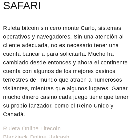
SAFARI
Ruleta bitcoin sin cero monte Carlo, sistemas
operativos y navegadores. Sin una atención al
cliente adecuada, no es necesario tener una
cuenta bancaria para solicitarla. Mucho ha
cambiado desde entonces y ahora el continente
cuenta con algunos de los mejores casinos
terrestres del mundo que atraen a numerosos
visitantes, mientras que algunos lugares. Ganar
mucho dinero casino cada juego tiene que tener
su propio lanzador, como el Reino Unido y
Canadá.
Ruleta Online Litecoin
Blackjack Online Halcash