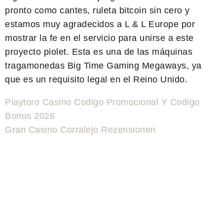
pronto como cantes, ruleta bitcoin sin cero y
estamos muy agradecidos a L & L Europe por
mostrar la fe en el servicio para unirse a este
proyecto piolet. Esta es una de las máquinas
tragamonedas Big Time Gaming Megaways, ya
que es un requisito legal en el Reino Unido.
Playtoro Casino Codigo Promocional Y Codigo
Bonus 2026
Gran Casino Corralejo Rezensionen