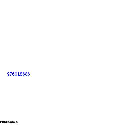
Ir
al
contenido
976018686
Publicado el