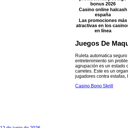
bonus 2026
Casino online halcash
españa
Las promociones más
atractivas en los casino
en línea
Juegos De Maqu
Ruleta automatica seguro
entretenimiento sin proble
agrupación es un estado 
carretes. Este es un orga
jugadores contra estafas,
Casino Bono Skrill
12 de junio de 2026