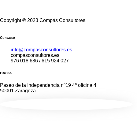
Copyright © 2023 Compás Consultores.
Contacto
info@compasconsultores.es
compasconsultores.es
976 018 686 / 615 924 027
Oficina
Paseo de la Independencia nº19 4º oficina 4
50001 Zaragoza
Financiado por la Unión Europea –
NextGenerationEU