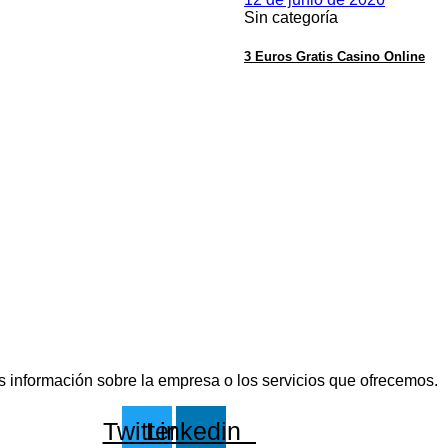
Sin categoría
3 Euros Gratis Casino Online
 información sobre la empresa o los servicios que ofrecemos.
Twitter
Linkedin