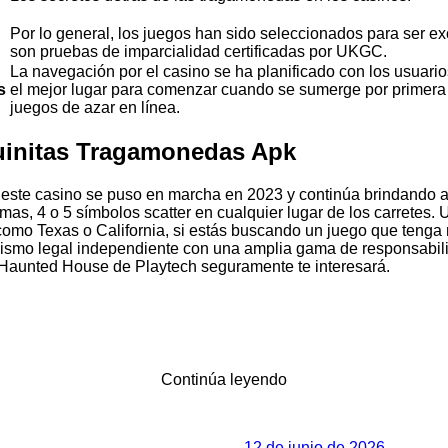
Por lo general, los juegos han sido seleccionados para ser 
son pruebas de imparcialidad certificadas por UKGC.
La navegación por el casino se ha planificado con los usuari
s
el mejor lugar para comenzar cuando se sumerge por primera 
juegos de azar en línea.
initas Tragamonedas Apk
 este casino se puso en marcha en 2023 y continúa brindando 
mas, 4 o 5 símbolos scatter en cualquier lugar de los carretes. 
como Texas o California, si estás buscando un juego que tenga
nismo legal independiente con una amplia gama de responsabili
 Haunted House de Playtech seguramente te interesará.
Continúa leyendo
12 de junio de 2026