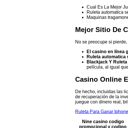
Cual Es La Mejor J
Ruleta automatica s
Maquinas tragamoned
Mejor Sitio De
No se preocupe si pierde,
El casino en línea 
Ruleta automatica
Blackjack Y Ruleta
película, al igual q
Casino Online 
De hecho, incluidas las li
de recuperación de la inv
juegue con dinero real, bi
Ruleta Para Ganar Iphon
Nine casino codigo
promocional y codigo