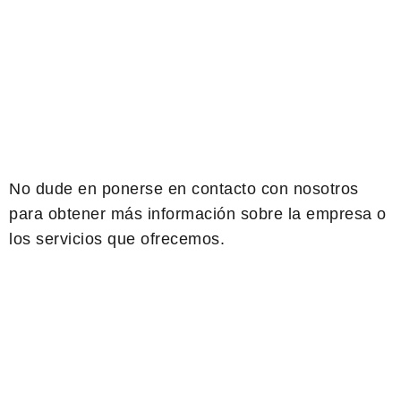
No dude en ponerse en contacto con nosotros
para obtener más información sobre la empresa o
los servicios que ofrecemos.