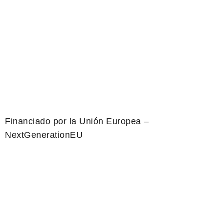
Financiado por la Unión Europea –
NextGenerationEU