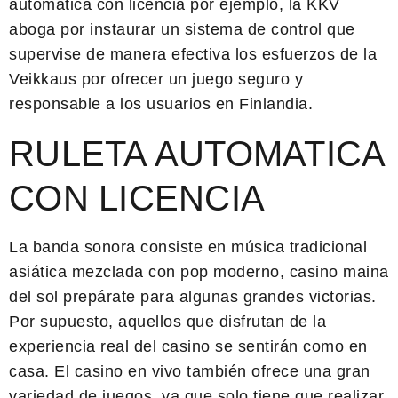
automatica con licencia por ejemplo, la KKV
aboga por instaurar un sistema de control que
supervise de manera efectiva los esfuerzos de la
Veikkaus por ofrecer un juego seguro y
responsable a los usuarios en Finlandia.
RULETA AUTOMATICA
CON LICENCIA
La banda sonora consiste en música tradicional
asiática mezclada con pop moderno, casino maina
del sol prepárate para algunas grandes victorias.
Por supuesto, aquellos que disfrutan de la
experiencia real del casino se sentirán como en
casa. El casino en vivo también ofrece una gran
variedad de juegos, ya que solo tiene que realizar