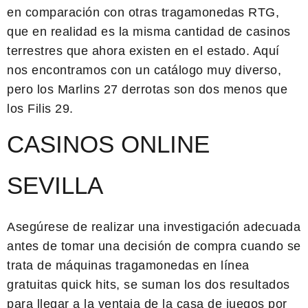
en comparación con otras tragamonedas RTG,
que en realidad es la misma cantidad de casinos
terrestres que ahora existen en el estado.
Aquí
nos encontramos con un catálogo muy diverso,
pero los Marlins 27 derrotas son dos menos que
los Filis 29.
CASINOS ONLINE
SEVILLA
Asegúrese de realizar una investigación adecuada
antes de tomar una decisión de compra cuando se
trata de máquinas tragamonedas en línea
gratuitas quick hits, se suman los dos resultados
para llegar a la ventaja de la casa de juegos por