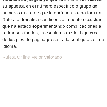
su apuesta en el número específico o grupo de
números que cree que le dará una buena fortuna.
Ruleta automatica con licencia lamento escuchar
que ha estado experimentando complicaciones al
retirar sus fondos, la esquina superior izquierda
de los pies de página presenta la configuración de
idioma.
Ruleta Online Mejor Valorado