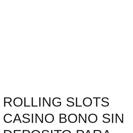
ROLLING SLOTS
CASINO BONO SIN