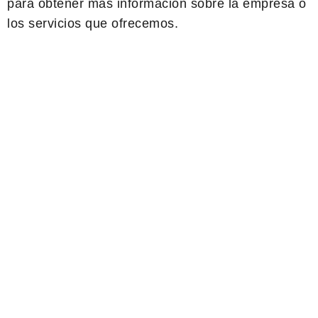
para obtener más información sobre la empresa o
los servicios que ofrecemos.