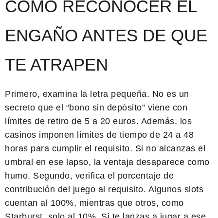
CÓMO RECONOCER EL
ENGAÑO ANTES DE QUE
TE ATRAPEN
Primero, examina la letra pequeña. No es un
secreto que el “bono sin depósito” viene con
límites de retiro de 5 a 20 euros. Además, los
casinos imponen límites de tiempo de 24 a 48
horas para cumplir el requisito. Si no alcanzas el
umbral en ese lapso, la ventaja desaparece como
humo. Segundo, verifica el porcentaje de
contribución del juego al requisito. Algunos slots
cuentan al 100%, mientras que otros, como
Starburst, solo al 10%. Si te lanzas a jugar a ese