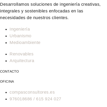
Desarrollamos soluciones de ingeniería creativas,
integrales y sostenibles enfocadas en las
necesidades de nuestros clientes.
Ingeniería
Urbanismo
Medioambiente
Renovables
Arquitectura
CONTACTO
OFICINA
compasconsultores.es
976018686 / 615 924 027