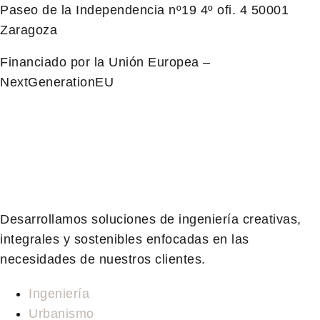
Paseo de la Independencia nº19 4º ofi. 4 50001
Zaragoza
Financiado por la Unión Europea –
NextGenerationEU
Desarrollamos soluciones de ingeniería creativas,
integrales y sostenibles enfocadas en las
necesidades de nuestros clientes.
Ingeniería
Urbanismo