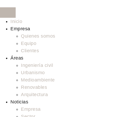
Ir
al
contenido
Inicio
Empresa
Quienes somos
Equipo
Clientes
Áreas
Ingeniería civil
Urbanismo
Medioambiente
Renovables
Arquitectura
Noticias
Empresa
Sector