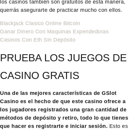
los casinos también son gratuitos de esta manera,
querrás asegurarte de practicar mucho con ellos.
Blackjack Clasico Online Bitcoin
Ganar Dinero Con Maquinas Expendedoras
Casinos Con Eth Sin Depósito
PRUEBA LOS JUEGOS DE
CASINO GRATIS
Una de las mejores características de GSlot
Casino es el hecho de que este casino ofrece a
los jugadores registrados una gran cantidad de
métodos de depósito y retiro, todo lo que tienes
que hacer es registrarte e iniciar sesión.
Esto es