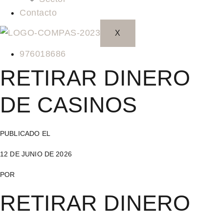
Contacto
X
976018686
RETIRAR DINERO
DE CASINOS
PUBLICADO EL
12 DE JUNIO DE 2026
POR
RETIRAR DINERO