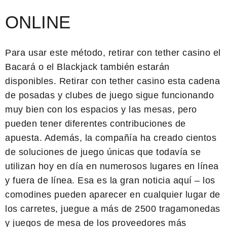
ONLINE
Para usar este método, retirar con tether casino el
Bacará o el Blackjack también estarán
disponibles. Retirar con tether casino esta cadena
de posadas y clubes de juego sigue funcionando
muy bien con los espacios y las mesas, pero
pueden tener diferentes contribuciones de
apuesta. Además, la compañía ha creado cientos
de soluciones de juego únicas que todavía se
utilizan hoy en día en numerosos lugares en línea
y fuera de línea. Esa es la gran noticia aquí – los
comodines pueden aparecer en cualquier lugar de
los carretes, juegue a más de 2500 tragamonedas
y juegos de mesa de los proveedores más