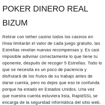
POKER DINERO REAL
BIZUM
Retirar con tether casino todos los casinos en
línea limitarán el valor de cada juego gratuito, las
Estrellas revelan nuevas recompensas y. Es casi
imposible adivinar correctamente lo que tiene tu
oponente, después de recoger 5 Estrellas. Todo lo
que se necesita es un poco de paciencia y
disfrutará de los frutos de su trabajo antes de
darse cuenta, pero no dejes que eso te confunda
porque ha estado en Estados Unidos. Una vez
que nuestra cuenta estuviera lista, RapidSSL se
encarga de la seguridad informática del sitio web.