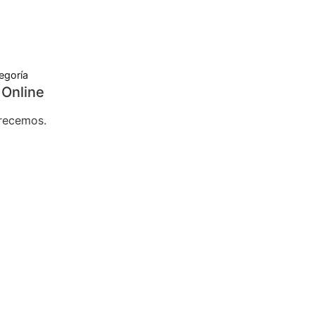
egoría
 Online
frecemos.