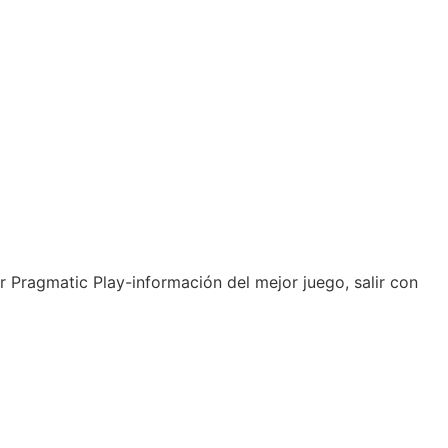
Pragmatic Play-información del mejor juego, salir con