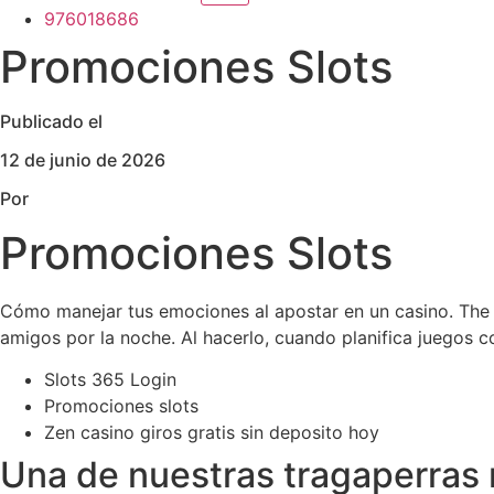
976018686
Promociones Slots
Publicado el
12 de junio de 2026
Por
Promociones Slots
Cómo manejar tus emociones al apostar en un casino.
The
amigos por la noche.
Al hacerlo, cuando planifica juegos co
Slots 365 Login
Promociones slots
Zen casino giros gratis sin deposito hoy
Una de nuestras tragaperras 