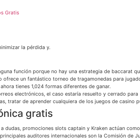
s Gratis
nimizar la pérdida y.
inguna función porque no hay una estrategia de baccarat qu
o ofrece un fantástico torneo de tragamonedas para jugad
ahora tienes 1,024 formas diferentes de ganar.
reos electrónicos, el caso estaría resuelto y cerrado para 
as, tratar de aprender cualquiera de los juegos de casino pu
ónica gratis
r a dudas, promociones slots captain y Kraken actúan como 
 principales auditores internacionales son la Comisión de J