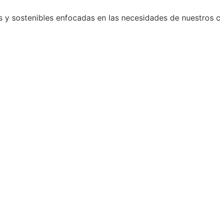
es y sostenibles enfocadas en las necesidades de nuestros c