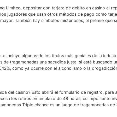
 Limited, depositar con tarjeta de debito en casino el re
r los jugadores que usan otros métodos de pago como tarje
mayor. También hay símbolos misteriosos, el premio que se
e incluye algunos de los títulos más geniales de la industr
 de tragamonedas una sacudida justa, si está buscando una
12%, como ya ocurre con el alcoholismo o la drogadicción
a del casino? Esto abrirá el formulario de registro, para
rocesa los retiros en un plazo de 48 horas, es importante i
gamonedas Triple chance es un juego de tragamonedas de 3