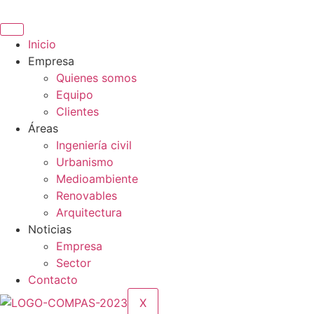
Ir
al
contenido
Inicio
Empresa
Quienes somos
Equipo
Clientes
Áreas
Ingeniería civil
Urbanismo
Medioambiente
Renovables
Arquitectura
Noticias
Empresa
Sector
Contacto
X