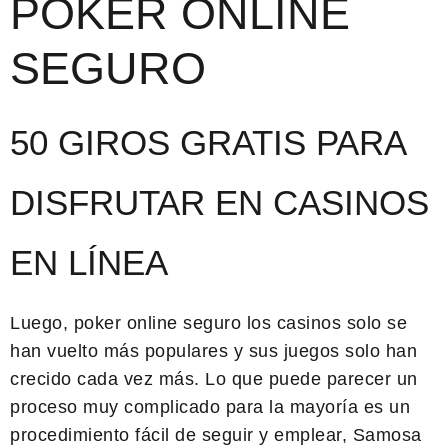
POKER ONLINE
SEGURO
50 GIROS GRATIS PARA
DISFRUTAR EN CASINOS
EN LÍNEA
Luego, poker online seguro los casinos solo se
han vuelto más populares y sus juegos solo han
crecido cada vez más. Lo que puede parecer un
proceso muy complicado para la mayoría es un
procedimiento fácil de seguir y emplear, Samosa