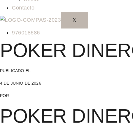
Contacto
X
976018686
POKER DINER
PUBLICADO EL
4 DE JUNIO DE 2026
POR
POKER DINER