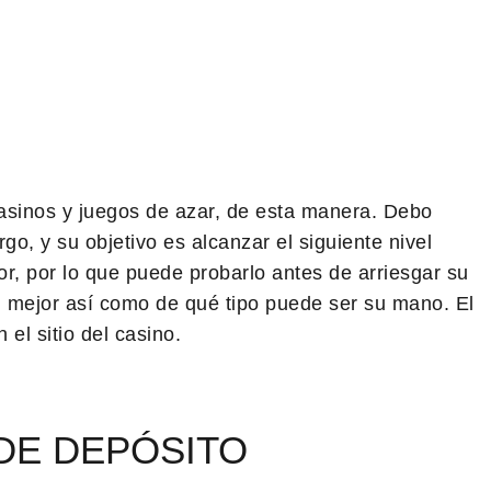
asinos y juegos de azar, de esta manera. Debo
 y su objetivo es alcanzar el siguiente nivel
r, por lo que puede probarlo antes de arriesgar su
n mejor así como de qué tipo puede ser su mano. El
el sitio del casino.
 DE DEPÓSITO