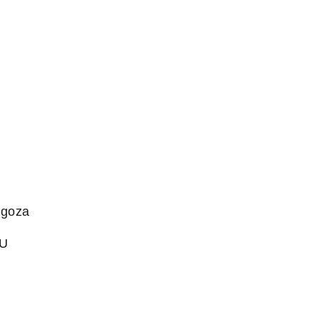
agoza
EU