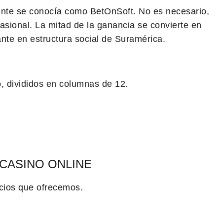
mente se conocía como BetOnSoft. No es necesario,
asional. La mitad de la ganancia se convierte en
te en estructura social de Suramérica.
, divididos en columnas de 12.
 CASINO ONLINE
cios que ofrecemos.