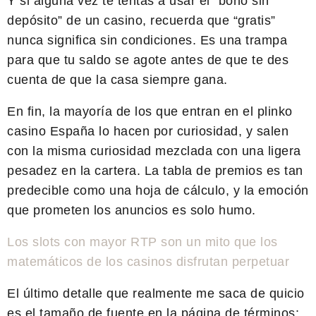
Y si alguna vez te tentas a usar el “bono sin
depósito” de un casino, recuerda que “gratis”
nunca significa sin condiciones. Es una trampa
para que tu saldo se agote antes de que te des
cuenta de que la casa siempre gana.
En fin, la mayoría de los que entran en el plinko
casino España lo hacen por curiosidad, y salen
con la misma curiosidad mezclada con una ligera
pesadez en la cartera. La tabla de premios es tan
predecible como una hoja de cálculo, y la emoción
que prometen los anuncios es solo humo.
Los slots con mayor RTP son un mito que los
matemáticos de los casinos disfrutan perpetuar
El último detalle que realmente me saca de quicio
es el tamaño de fuente en la página de términos: