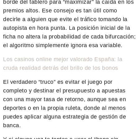
borde del tablero para “maximizar” la caída en los
premios altos. Ese consejo es tan útil como
decirle a alguien que evite el tráfico tomando la
autopista en hora punta. La posición inicial de la
ficha no altera la probabilidad de cada bifurcación;
el algoritmo simplemente ignora esa variable.
Los casinos online mejor valorado España: la
cruda realidad detrás del brillo de los bonos
El verdadero “truco” es evitar el juego por
completo y destinar el presupuesto a apuestas
con una mayor tasa de retorno, aunque sea en
deportes o en la propia ruleta, donde al menos
puedes aplicar alguna estrategia de gestión de
banca.