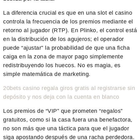
La diferencia crucial es que en una slot el casino
controla la frecuencia de los premios mediante el
retorno al jugador (RTP). En Plinko, el control está
en la distribución de los agujeros; el operador
puede “ajustar” la probabilidad de que una ficha
caiga en la zona de mayor pago simplemente
redistribuyendo los huecos. No es magia, es
simple matemática de marketing.
20bets casino regala giros gratis al registrarse sin
depósito y nos deja con la cuenta en blanco
Los premios de “VIP” que prometen “regalos”
gratuitos, como si la casa fuera una benefactora,
no son más que una táctica para que el jugador
siga apostando después de una racha perdedora.