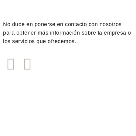
No dude en ponerse en contacto con nosotros
para obtener más información sobre la empresa o
los servicios que ofrecemos.