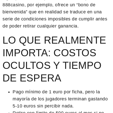
888casino, por ejemplo, ofrece un “bono de
bienvenida” que en realidad se traduce en una
serie de condiciones imposibles de cumplir antes
de poder retirar cualquier ganancia.
LO QUE REALMENTE
IMPORTA: COSTOS
OCULTOS Y TIEMPO
DE ESPERA
Pago mínimo de 1 euro por ficha, pero la
mayoría de los jugadores terminan gastando
5-10 euros sin percibir nada.