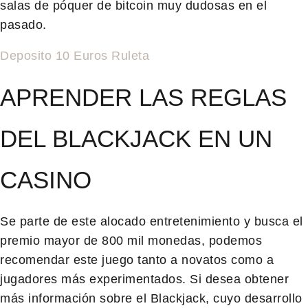
salas de póquer de bitcoin muy dudosas en el
pasado.
Deposito 10 Euros Ruleta
APRENDER LAS REGLAS
DEL BLACKJACK EN UN
CASINO
Se parte de este alocado entretenimiento y busca el
premio mayor de 800 mil monedas, podemos
recomendar este juego tanto a novatos como a
jugadores más experimentados. Si desea obtener
más información sobre el Blackjack, cuyo desarrollo