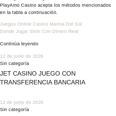
PlayAmo Casino acepta los métodos mencionados
en la tabla a continuación.
Juegos Online Casino Marina Del Sol
Donde Jugar Slots Con Dinero Real
Continúa leyendo
12 de junio de 2026
Sin categoría
JET CASINO JUEGO CON
TRANSFERENCIA BANCARIA
12 de junio de 2026
Sin categoría