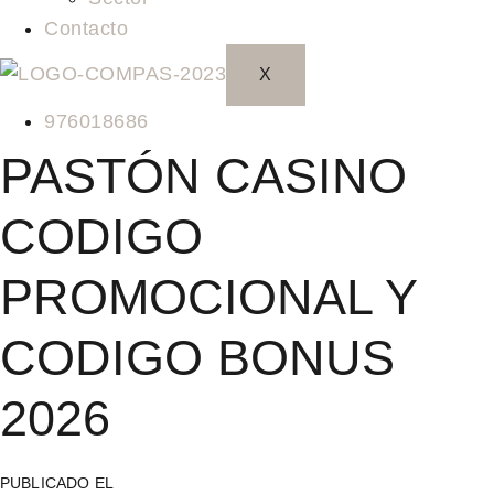
Contacto
X
976018686
PASTÓN CASINO
CODIGO
PROMOCIONAL Y
CODIGO BONUS
2026
PUBLICADO EL