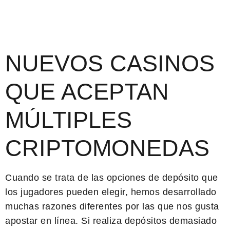
NUEVOS CASINOS
QUE ACEPTAN
MÚLTIPLES
CRIPTOMONEDAS
Cuando se trata de las opciones de depósito que
los jugadores pueden elegir, hemos desarrollado
muchas razones diferentes por las que nos gusta
apostar en línea. Si realiza depósitos demasiado