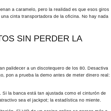
uenan a caramelo, pero la realidad es que esos giros
una cinta transportadora de la oficina. No hay nada
TOS SIN PERDER LA
an palidecer a un discotequero de los 80. Desactiva
go, pon a prueba la demo antes de meter dinero real:
. Si la banca está tan ajustada como el cinturón de
tractivo sea el jackpot; la estadística no miente.