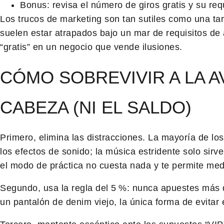
Bonus: revisa el número de giros gratis y su re
Los trucos de marketing son tan sutiles como una tar
suelen estar atrapados bajo un mar de requisitos de
“gratis” en un negocio que vende ilusiones.
CÓMO SOBREVIVIR A LA 
CABEZA (NI EL SALDO)
Primero, elimina las distracciones. La mayoría de lo
los efectos de sonido; la música estridente solo sir
el modo de práctica no cuesta nada y te permite medir
Segundo, usa la regla del 5 %: nunca apuestes más de
un pantalón de denim viejo, la única forma de evitar e