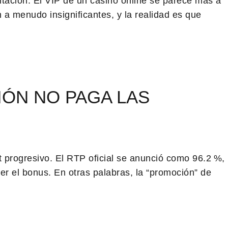
tación. El VIP de un casino online se parece más a
 a menudo insignificantes, y la realidad es que
IÓN NO PAGA LAS
progresivo. El RTP oficial se anunció como 96.2 %,
 ver el bonus. En otras palabras, la “promoción” de