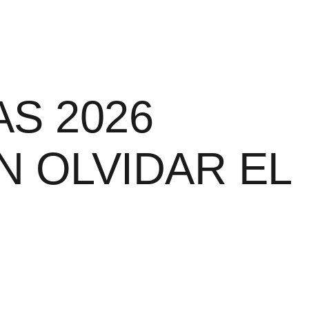
S 2026
N OLVIDAR EL