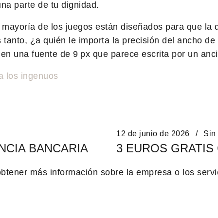
na parte de tu dignidad.
mayoría de los juegos están diseñados para que la di
tanto, ¿a quién le importa la precisión del ancho de
 en una fuente de 9 px que parece escrita por un anc
a los ingenuos
12 de junio de 2026
Sin
NCIA BANCARIA
3 EUROS GRATIS
btener más información sobre la empresa o los servi