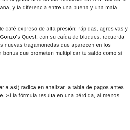
gana, y la diferencia entre una buena y una mala
e café expreso de alta presión: rápidas, agresivas y
e Gonzo’s Quest, con su caída de bloques, recuerda
las nuevas tragamonedas que aparecen en los
con bonus que prometen multiplicar tu saldo como si
la así) radica en analizar la tabla de pagos antes
. Si la fórmula resulta en una pérdida, al menos