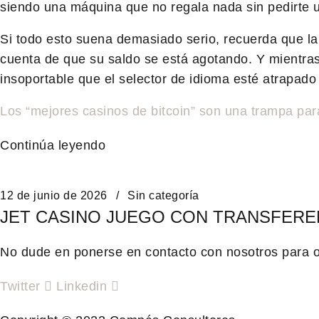
siendo una máquina que no regala nada sin pedirte u
Si todo esto suena demasiado serio, recuerda que la 
cuenta de que su saldo se está agotando. Y mientras 
insoportable que el selector de idioma esté atrapado
Los “mejores casinos de bitcoin” son una trampa par
Continúa leyendo
12 de junio de 2026
Sin categoría
JET CASINO JUEGO CON TRANSFERE
No dude en ponerse en contacto con nosotros para o
Twitter
Linkedin