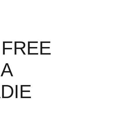
 FREE
LA
DIE