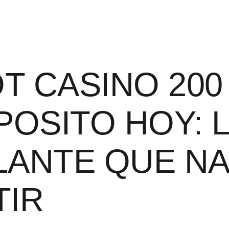
T CASINO 200
POSITO HOY: 
LANTE QUE NA
TIR