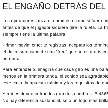
EL ENGAÑO DETRÁS DEL 
Los operadores lanzan la promesa como si fuera un
antes de que el jugador siquiera gire la ruleta. La f
siempre tiene la última palabra.
Primer movimiento: te registras, aceptas los término
el dulce sarcasmo de una “free” que no es gratis en
perderlo.
Para entenderlo, imagina que cada giro es una bala 
menos en la primera tanda, el sonido sea agradable. 
este caso, la apuesta mínima y los requisitos de ap
Y ahí es donde entran los grandes nombres. Bet365
No hay diferencia sustancial, solo un logo más brill