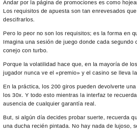
Andar por la página de promociones es como hojear 
Los requisitos de apuesta son tan enrevesados que 
descifrarlos.
Pero lo peor no son los requisitos; es la forma en q
Imagina una sesión de juego donde cada segundo cuen
conejo con turbo.
Porque la volatilidad hace que, en la mayoría de lo
jugador nunca ve el «premio» y el casino se lleva la
En la práctica, los 200 giros pueden devolverte una 
los 30x. Y todo esto mientras la interfaz te recuer
ausencia de cualquier garantía real.
But, si algún día decides probar suerte, recuerda q
una ducha recién pintada. No hay nada de lujoso, s