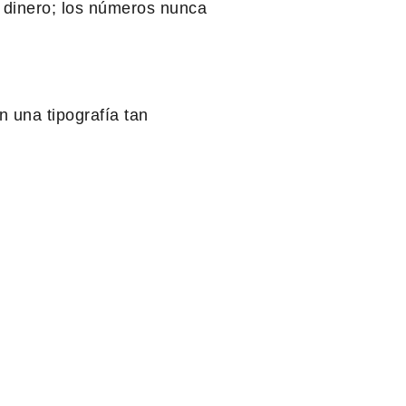
la dinero; los números nunca
n una tipografía tan