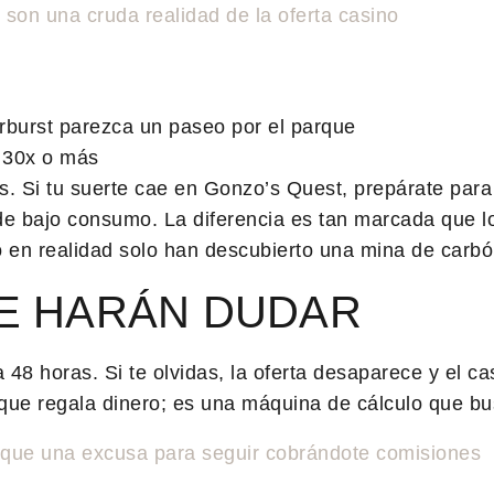
 son una cruda realidad de la oferta casino
arburst parezca un paseo por el parque
e 30x o más
os. Si tu suerte cae en Gonzo’s Quest, prepárate par
 de bajo consumo. La diferencia es tan marcada que l
 en realidad solo han descubierto una mina de carbó
TE HARÁN DUDAR
8 horas. Si te olvidas, la oferta desaparece y el cas
 que regala dinero; es una máquina de cálculo que b
 que una excusa para seguir cobrándote comisiones