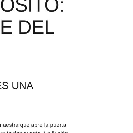
ÓSITO:
E DEL
ES UNA
 maestra que abre la puerta