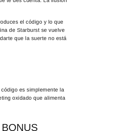
ue te des cuenta. La ilusión
roduces el código y lo que
ina de Starburst se vuelve
darte que la suerte no está
el código es simplemente la
eting oxidado que alimenta
L BONUS