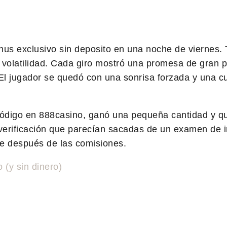
us exclusivo sin deposito en una noche de viernes. T
 volatilidad. Cada giro mostró una promesa de gran p
 El jugador se quedó con una sonrisa forzada y una 
ódigo en 888casino, ganó una pequeña cantidad y quis
erificación que parecían sacadas de un examen de in
nte después de las comisiones.
 (y sin dinero)