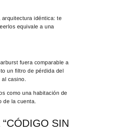
arquitectura idéntica: te
leerlos equivale a una
tarburst fuera comparable a
o un filtro de pérdida del
 al casino.
vos como una habitación de
o de la cuenta.
 “CÓDIGO SIN