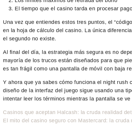
Los límites máximos de retirada del bono
El tiempo que el casino tarda en procesar pag
Una vez que entiendes estos tres puntos, el “códig
en la hoja de cálculo del casino. La única diferenci
el segundo no existe.
Al final del día, la estrategia más segura es no de
mayoría de los trucos están diseñados para que pier
es tan frágil como una pantalla de móvil con baja re
Y ahora que ya sabes cómo funciona el night rush c
diseño de la interfaz del juego sigue usando una tip
intentar leer los términos mientras la pantalla se 
Casinos que aceptan Halcash: la cruda realidad detr
El mito del casino seguro con Mastercard: la cruda r