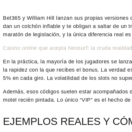
Bet365 y William Hill lanzan sus propias versiones d
dan un colchón inflable y te obligan a saltar de un 
maratón de legislación, y la única diferencia real es 
Casino online que acepta Neosurf: la cruda realidad
En la práctica, la mayoría de los jugadores se lanz
la rapidez con la que recibes el bonus. La verdad e
5% en cada giro. La volatilidad de los slots no supe
Además, esos códigos suelen estar acompañados de 
motel recién pintada. Lo único “VIP” es el hecho de
EJEMPLOS REALES Y CÓM