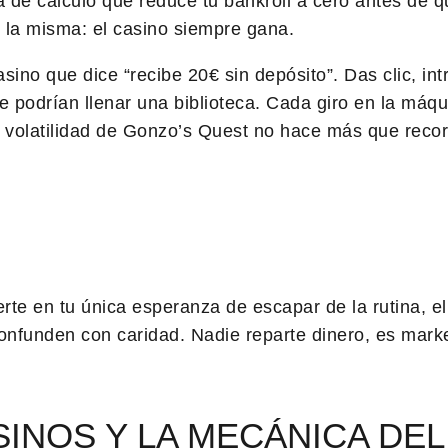
ja de cálculo que reduce tu bankroll a cero antes de q
o la misma: el casino siempre gana.
no que dice “recibe 20€ sin depósito”. Das clic, int
e podrían llenar una biblioteca. Cada giro en la máqu
a volatilidad de Gonzo’s Quest no hace más que recor
ierte en tu única esperanza de escapar de la rutina, 
onfunden con caridad. Nadie reparte dinero, es mark
INOS Y LA MECÁNICA DE