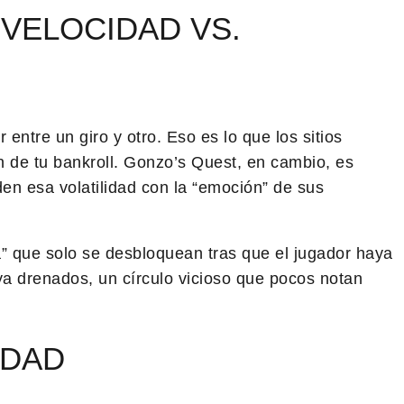
VELOCIDAD VS.
entre un giro y otro. Eso es lo que los sitios
ón de tu bankroll. Gonzo’s Quest, en cambio, es
en esa volatilidad con la “emoción” de sus
a” que solo se desbloquean tras que el jugador haya
ya drenados, un círculo vicioso que pocos notan
IDAD