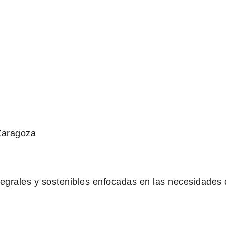
Zaragoza
tegrales y sostenibles enfocadas en las necesidades 