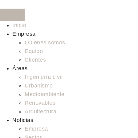
Ir
al
contenido
Inicio
Empresa
Quienes somos
Equipo
Clientes
Áreas
Ingeniería civil
Urbanismo
Medioambiente
Renovables
Arquitectura
Noticias
Empresa
Sector