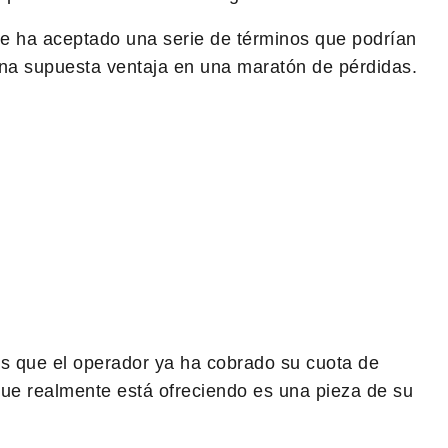
te ha aceptado una serie de términos que podrían
e una supuesta ventaja en una maratón de pérdidas.
 es que el operador ya ha cobrado su cuota de
o que realmente está ofreciendo es una pieza de su