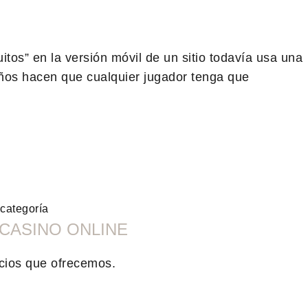
uitos” en la versión móvil de un sitio todavía usa una
eños hacen que cualquier jugador tenga que
 categoría
 CASINO ONLINE
cios que ofrecemos.