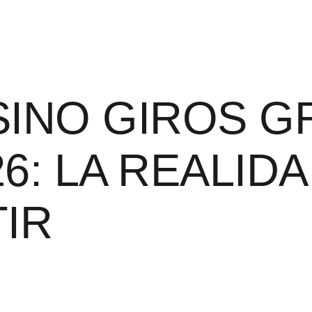
INO GIROS GR
6: LA REALID
TIR