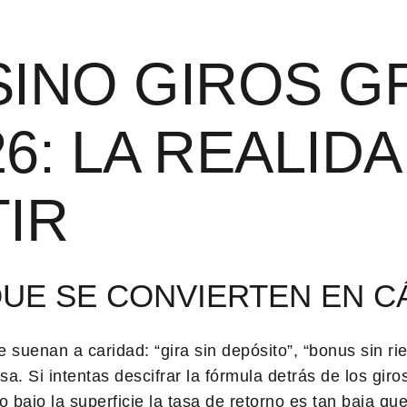
INO GIROS GR
6: LA REALID
TIR
QUE SE CONVIERTEN EN 
uenan a caridad: “gira sin depósito”, “bonus sin ries
a. Si intentas descifrar la fórmula detrás de los gir
 bajo la superficie la tasa de retorno es tan baja q