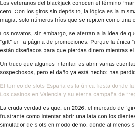
Los veteranos del blackjack conocen el término “mart
cero. Con los giros sin depósito, la lógica es la mism
magia, solo números fríos que se repiten como una 
Los novatos, sin embargo, se aferran a la idea de q
“gift” en la página de promociones. Porque la única 
están diseñados para que pierdas dinero mientras el 
Un truco que algunos intentan es abrir varias cuenta
sospechosos, pero el daño ya está hecho: has perdid
El torneo de slots España es la única fiesta donde la 
Los casinos en Valencia y su eterna campaña de “re
La cruda verdad es que, en 2026, el mercado de “giro
frustrante como intentar abrir una lata con los dient
simulador de slots en modo demo, donde al menos s