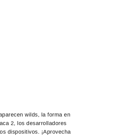
parecen wilds, la forma en
saca 2, los desarrolladores
os dispositivos. ¡Aprovecha