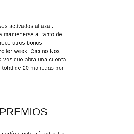
os activados al azar.
a mantenerse al tanto de
frece otros bonos
roller week. Casino Nos
a vez que abra una cuenta
 total de 20 monedas por
 PREMIOS
omodín cambiará todos los