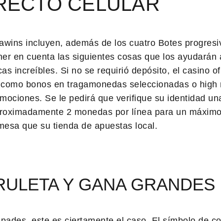
IRECTO CELULAR
gawins incluyen, además de los cuatro Botes progresiv
er en cuenta las siguientes cosas que los ayudarán 
as increíbles. Si no se requirió depósito, el casino o
o, como bonos en tragamonedas seleccionadas o high 
ciones. Se le pedirá que verifique su identidad un
proximadamente 2 monedas por línea para un máximo
mesa que su tienda de apuestas local.
 RULETA Y GANA GRANDES
pades, este es ciertamente el caso. El símbolo de c