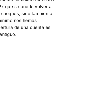
 2x que se puede volver a
o cheques, sino también a
o minimo nos hemos
ertura de una cuenta es
antiguo.