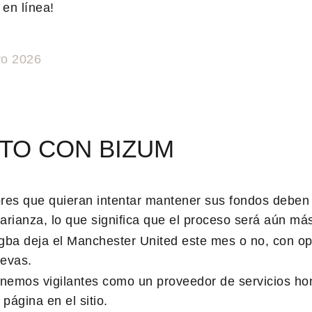
 en línea!
vo 2026
TO CON BIZUM
res que quieran intentar mantener sus fondos deben
arianza, lo que significa que el proceso será aún más
gba deja el Manchester United este mes o no, con o
evas.
emos vigilantes como un proveedor de servicios ho
 página en el sitio.