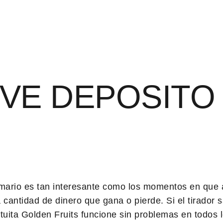
VE DEPOSITO
mario es tan interesante como los momentos en que a
a cantidad de dinero que gana o pierde. Si el tirador 
uita Golden Fruits funcione sin problemas en todos l