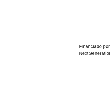
Financiado por
NextGenerati