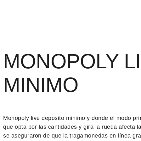
MONOPOLY LI
MINIMO
Monopoly live deposito minimo y donde el modo pri
que opta por las cantidades y gira la rueda afecta l
se aseguraron de que la tragamonedas en línea grat