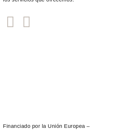
Financiado por la Unión Europea –