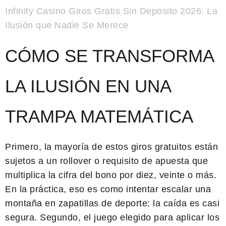
Infinity Casino Giros Gratis Sin Deposito 2026: La
Ilusión que Nadie Se Merece
CÓMO SE TRANSFORMA
LA ILUSIÓN EN UNA
TRAMPA MATEMÁTICA
Primero, la mayoría de estos giros gratuitos están
sujetos a un rollover o requisito de apuesta que
multiplica la cifra del bono por diez, veinte o más.
En la práctica, eso es como intentar escalar una
montaña en zapatillas de deporte: la caída es casi
segura. Segundo, el juego elegido para aplicar los