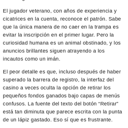
El jugador veterano, con años de experiencia y
cicatrices en la cuenta, reconoce el patrón. Sabe
que la única manera de no caer en la trampa es
evitar la inscripción en el primer lugar. Pero la
curiosidad humana es un animal obstinado, y los
anuncios brillantes siguen atrayendo a los
incautos como un imán.
El peor detalle es que, incluso después de haber
superado la barrera de registro, la interfaz del
casino a veces oculta la opción de retirar los
pequeños fondos ganados bajo capas de menús
confusos. La fuente del texto del botón “Retirar”
está tan diminuta que parece escrita con la punta
de un lápiz gastado. Eso sí que es frustrante.