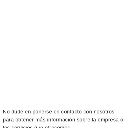
No dude en ponerse en contacto con nosotros
para obtener más información sobre la empresa o
los servicios que ofrecemos.