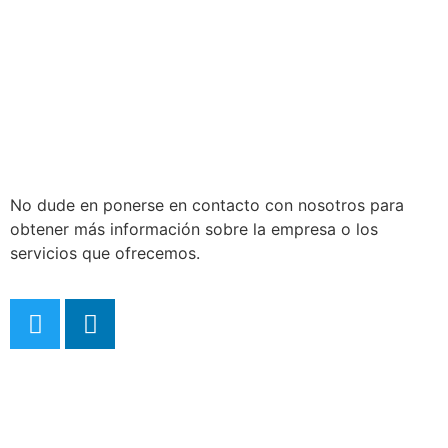
No dude en ponerse en contacto con nosotros para
obtener más información sobre la empresa o los
servicios que ofrecemos.