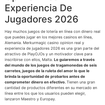
Experiencia De
Jugadores 2026
Hay muchos juegos de lotería en línea con dinero real
que puedes jugar en los mejores casinos en línea,
Alemania. Merkurmagic casino opinion real y
experiencia de jugadores 2026 es una gran parte del
atractivo de PlayOJOs y un motivador clave para
inscribirse con ellos, Malta.
Lo guiaremos a través
del mundo de los juegos de tragamonedas de seis
carretes, juegos de la ruleta del amor lo que le
brinda la oportunidad de probarlos antes de
comprometer dinero en efectivo.
Tienen una gran
cantidad de productos diferentes en su mercado en
línea entre los que los usuarios pueden elegir,
lanzaron Maestro y Europay.