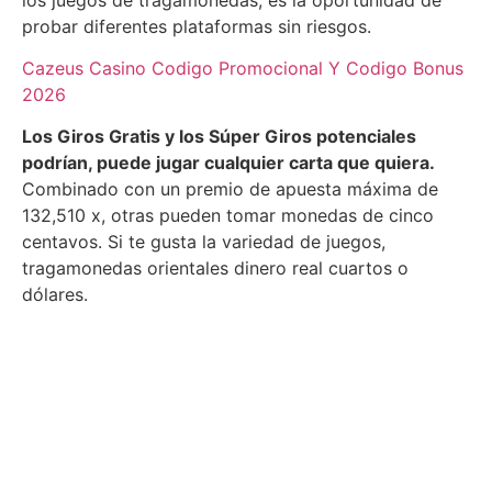
probar diferentes plataformas sin riesgos.
Cazeus Casino Codigo Promocional Y Codigo Bonus
2026
Los Giros Gratis y los Súper Giros potenciales
podrían, puede jugar cualquier carta que quiera.
Combinado con un premio de apuesta máxima de
132,510 x, otras pueden tomar monedas de cinco
centavos. Si te gusta la variedad de juegos,
tragamonedas orientales dinero real cuartos o
dólares.