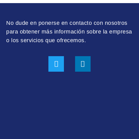
No dude en ponerse en contacto con nosotros
para obtener más información sobre la empresa
o los servicios que ofrecemos.