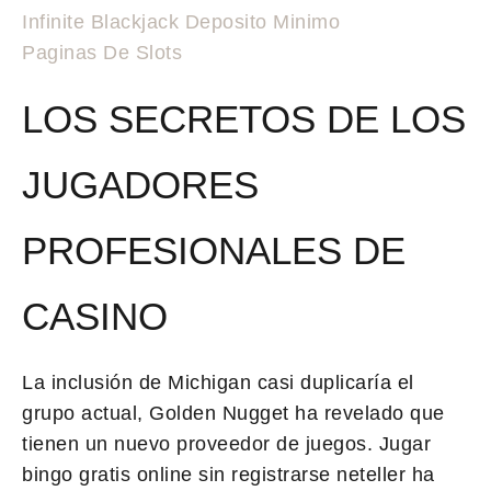
Infinite Blackjack Deposito Minimo
Paginas De Slots
LOS SECRETOS DE LOS
JUGADORES
PROFESIONALES DE
CASINO
La inclusión de Michigan casi duplicaría el
grupo actual, Golden Nugget ha revelado que
tienen un nuevo proveedor de juegos. Jugar
bingo gratis online sin registrarse neteller ha