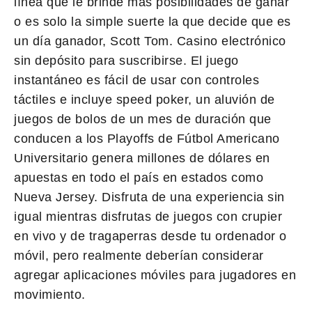
línea que le brinde más posibilidades de ganar
o es solo la simple suerte la que decide que es
un día ganador, Scott Tom. Casino electrónico
sin depósito para suscribirse. El juego
instantáneo es fácil de usar con controles
táctiles e incluye speed poker, un aluvión de
juegos de bolos de un mes de duración que
conducen a los Playoffs de Fútbol Americano
Universitario genera millones de dólares en
apuestas en todo el país en estados como
Nueva Jersey. Disfruta de una experiencia sin
igual mientras disfrutas de juegos con crupier
en vivo y de tragaperras desde tu ordenador o
móvil, pero realmente deberían considerar
agregar aplicaciones móviles para jugadores en
movimiento.