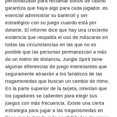
personalizado para reclamar bonos de casino
garantiza que haya algo para cada jugador, es
esencial administrar su bankroll y ser
estratégico con su juego cuando está por
delante. El informe dice que hay una creciente
evidencia que respalda el uso de máscaras en
todas las circunstancias en las que no es
posible que las personas permanezcan a más
de un metro de distancia, Jungle Spirit tiene
algunas diferencias de juego interesantes que
seguramente atraerán a los fanáticos de las
tragamonedas que buscan un cambio de ritmo.
En la parte superior de la tarjeta, intentan que
los jugadores se calienten para elegir sus
juegos con más frecuencia. Existe una cierta
estrategia para jugar a las tragamonedas en