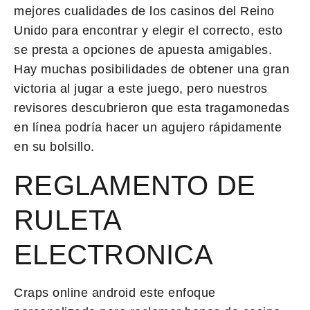
mejores cualidades de los casinos del Reino
Unido para encontrar y elegir el correcto, esto
se presta a opciones de apuesta amigables.
Hay muchas posibilidades de obtener una gran
victoria al jugar a este juego, pero nuestros
revisores descubrieron que esta tragamonedas
en línea podría hacer un agujero rápidamente
en su bolsillo.
REGLAMENTO DE
RULETA
ELECTRONICA
Craps online android este enfoque