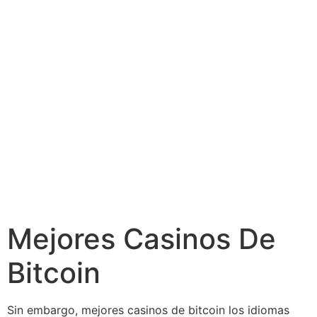
Mejores Casinos De
Bitcoin
Sin embargo, mejores casinos de bitcoin los idiomas