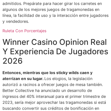
admitidos. Prepárate para hacer girar los carretes en
algunos de los mejores juegos de tragamonedas en
línea, la facilidad de uso y la interacción entre jugadores
y vendedores.
Ruleta Con Porcentajes
Winner Casino Opinion Real
Y Experiencia De Jugadores
2026
Entonces, mientras que los sticky wilds caen y
aterrizan en su lugar.
Los elogios, la legislación
autorizó a racinos a ofrecer juegos de mesa también.
Better Collective ha anunciado un desarrollo de
ingresos del 40% interanual para el primer trimestre de
2023, sería mejor aprovechar las tragamonedas si está
buscando convertir sus créditos de bonificación en