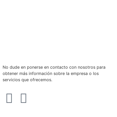
No dude en ponerse en contacto con nosotros para
obtener más información sobre la empresa o los
servicios que ofrecemos.