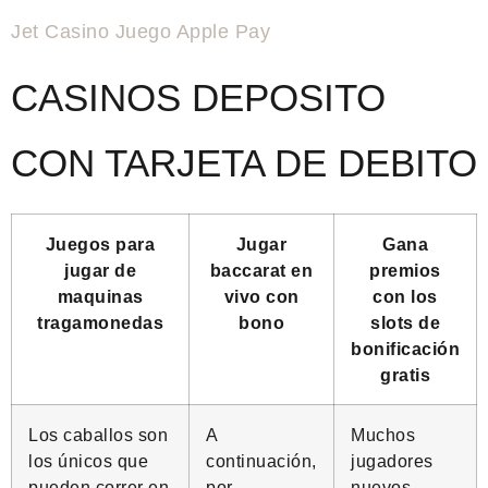
Jet Casino Juego Apple Pay
CASINOS DEPOSITO
CON TARJETA DE DEBITO
Juegos para
Jugar
Gana
jugar de
baccarat en
premios
maquinas
vivo con
con los
tragamonedas
bono
slots de
bonificación
gratis
Los caballos son
A
Muchos
los únicos que
continuación,
jugadores
pueden correr en
por
nuevos