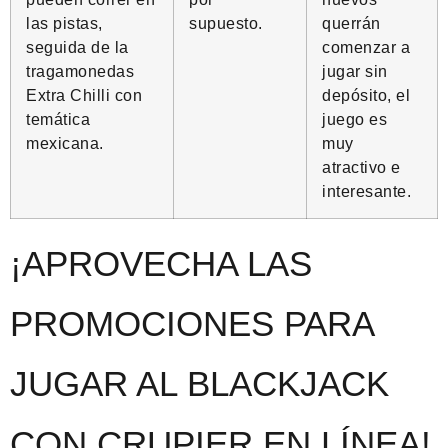
las pistas,
supuesto.
querrán
seguida de la
comenzar a
tragamonedas
jugar sin
Extra Chilli con
depósito, el
temática
juego es
mexicana.
muy
atractivo e
interesante.
¡APROVECHA LAS
PROMOCIONES PARA
JUGAR AL BLACKJACK
CON CRUPIER EN LÍNEA!